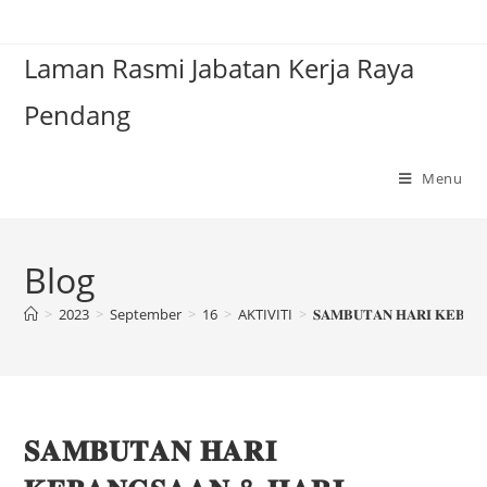
Laman Rasmi Jabatan Kerja Raya
Pendang
Menu
Blog
>
2023
>
September
>
16
>
AKTIVITI
>
𝐒𝐀𝐌𝐁𝐔𝐓𝐀𝐍 𝐇𝐀𝐑𝐈 𝐊𝐄𝐁𝐀𝐍
𝐒𝐀𝐌𝐁𝐔𝐓𝐀𝐍 𝐇𝐀𝐑𝐈