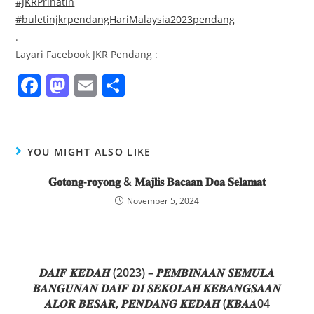
#JKRPrihatin
#buletinjkrpendangHariMalaysia2023pendang
.
Layari Facebook JKR Pendang :
F
M
E
S
a
a
m
h
c
st
ai
ar
e
o
l
e
YOU MIGHT ALSO LIKE
b
d
𝐆𝐨𝐭𝐨𝐧𝐠-𝐫𝐨𝐲𝐨𝐧𝐠 & 𝐌𝐚𝐣𝐥𝐢𝐬 𝐁𝐚𝐜𝐚𝐚𝐧 𝐃𝐨𝐚 𝐒𝐞𝐥𝐚𝐦𝐚𝐭
o
o
November 5, 2024
o
n
k
𝑫𝑨𝑰𝑭 𝑲𝑬𝑫𝑨𝑯 (2023) – 𝑷𝑬𝑴𝑩𝑰𝑵𝑨𝑨𝑵 𝑺𝑬𝑴𝑼𝑳𝑨
𝑩𝑨𝑵𝑮𝑼𝑵𝑨𝑵 𝑫𝑨𝑰𝑭 𝑫𝑰 𝑺𝑬𝑲𝑶𝑳𝑨𝑯 𝑲𝑬𝑩𝑨𝑵𝑮𝑺𝑨𝑨𝑵
𝑨𝑳𝑶𝑹 𝑩𝑬𝑺𝑨𝑹, 𝑷𝑬𝑵𝑫𝑨𝑵𝑮 𝑲𝑬𝑫𝑨𝑯 (𝑲𝑩𝑨𝑨04