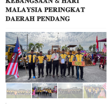
𝐊𝐄𝐁𝐀𝐍𝐆𝐒𝐀𝐀𝐍 & 𝐇𝐀𝐑𝐈
𝐌𝐀𝐋𝐀𝐘𝐒𝐈𝐀 𝐏𝐄𝐑𝐈𝐍𝐆𝐊𝐀𝐓
𝐃𝐀𝐄𝐑𝐀𝐇 𝐏𝐄𝐍𝐃𝐀𝐍𝐆
.