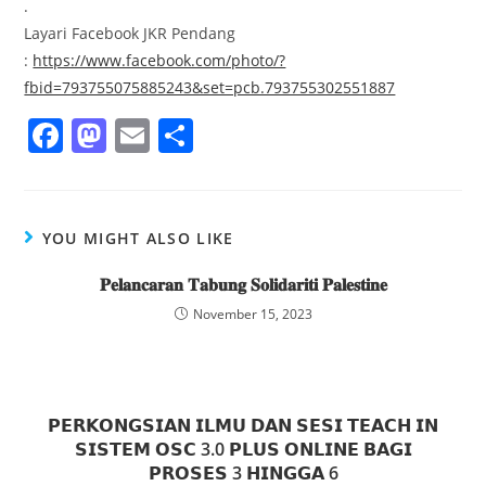
.
Layari Facebook JKR Pendang
:
https://www.facebook.com/photo/?
fbid=793755075885243&set=pcb.793755302551887
F
M
E
S
a
a
m
h
c
st
ai
ar
e
o
l
e
YOU MIGHT ALSO LIKE
b
d
𝐏𝐞𝐥𝐚𝐧𝐜𝐚𝐫𝐚𝐧 𝐓𝐚𝐛𝐮𝐧𝐠 𝐒𝐨𝐥𝐢𝐝𝐚𝐫𝐢𝐭𝐢 𝐏𝐚𝐥𝐞𝐬𝐭𝐢𝐧𝐞
o
o
November 15, 2023
o
n
k
𝗣𝗘𝗥𝗞𝗢𝗡𝗚𝗦𝗜𝗔𝗡 𝗜𝗟𝗠𝗨 𝗗𝗔𝗡 𝗦𝗘𝗦𝗜 𝗧𝗘𝗔𝗖𝗛 𝗜𝗡
𝗦𝗜𝗦𝗧𝗘𝗠 𝗢𝗦𝗖 3.0 𝗣𝗟𝗨𝗦 𝗢𝗡𝗟𝗜𝗡𝗘 𝗕𝗔𝗚𝗜
𝗣𝗥𝗢𝗦𝗘𝗦 3 𝗛𝗜𝗡𝗚𝗚𝗔 6