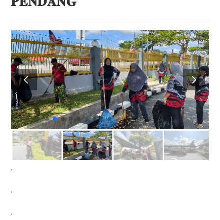
𝐏𝐄𝐍𝐃𝐀𝐍𝐆
.
.
.