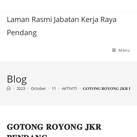
Laman Rasmi Jabatan Kerja Raya
Pendang
Menu
Blog
>
2023
>
October
>
11
>
AKTIVITI
>
𝐆𝐎𝐓𝐎𝐍𝐆 𝐑𝐎𝐘𝐎𝐍𝐆 𝐉𝐊𝐑 𝐏𝐄
𝐆𝐎𝐓𝐎𝐍𝐆 𝐑𝐎𝐘𝐎𝐍𝐆 𝐉𝐊𝐑