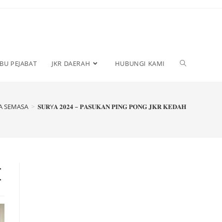
IBU PEJABAT
JKR DAERAH
HUBUNGI KAMI
A SEMASA
>
𝐒𝐔𝐑Y𝐀 𝟐𝟎𝟐𝟒 – 𝐏𝐀𝐒𝐔𝐊𝐀𝐍 𝐏𝐈𝐍𝐆 𝐏𝐎𝐍𝐆 𝐉𝐊𝐑 𝐊𝐄𝐃𝐀𝐇
