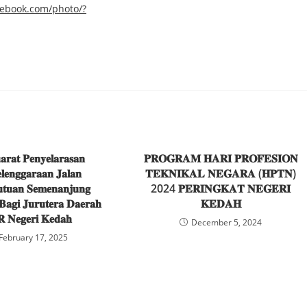
cebook.com/photo/?
𝐫𝐚𝐭 𝐏𝐞𝐧𝐲𝐞𝐥𝐚𝐫𝐚𝐬𝐚𝐧
𝐏𝐑𝐎𝐆𝐑𝐀𝐌 𝐇𝐀𝐑𝐈 𝐏𝐑𝐎𝐅𝐄𝐒𝐈𝐎𝐍
𝐥𝐞𝐧𝐠𝐠𝐚𝐫𝐚𝐚𝐧 𝐉𝐚𝐥𝐚𝐧
𝐓𝐄𝐊𝐍𝐈𝐊𝐀𝐋 𝐍𝐄𝐆𝐀𝐑𝐀 (𝐇𝐏𝐓𝐍)
𝐮𝐭𝐮𝐚𝐧 𝐒𝐞𝐦𝐞𝐧𝐚𝐧𝐣𝐮𝐧𝐠
2024 𝐏𝐄𝐑𝐈𝐍𝐆𝐊𝐀𝐓 𝐍𝐄𝐆𝐄𝐑𝐈
𝐁𝐚𝐠𝐢 𝐉𝐮𝐫𝐮𝐭𝐞𝐫𝐚 𝐃𝐚𝐞𝐫𝐚𝐡
𝐊𝐄𝐃𝐀𝐇
 𝐍𝐞𝐠𝐞𝐫𝐢 𝐊𝐞𝐝𝐚𝐡
December 5, 2024
February 17, 2025