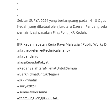
.
.
.
Sekitar SURYA 2024 yang berlangsung pada 14-18 Ogos
Kedah yang diketuai oleh Jurutera Daerah Pendang sel
pemain bagi pasukan Ping Pong JKR Kedah.
.
JKR Kedah
Jabatan Kerja Raya Malaysia ( Public Works 
#jkrthepreferredtechnicalagency
#jkrpendang
#JasaKepadaRakyat
#KedahSejahteraNikmatUntukSemua
#BerkhidmatUntukNegara
#JKRPrihatin
#surya2024
#semarakbersama
#teamPingPongJKRKEDAH
.