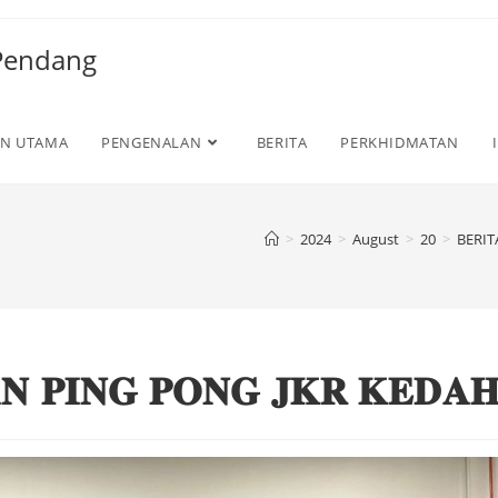
 Pendang
N UTAMA
PENGENALAN
BERITA
PERKHIDMATAN
>
2024
>
August
>
20
>
BERIT
𝐍 𝐏𝐈𝐍𝐆 𝐏𝐎𝐍𝐆 𝐉𝐊𝐑 𝐊𝐄𝐃𝐀