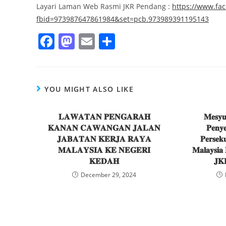
Layari Laman Web Rasmi JKR Pendang :
https://www.fa
fbid=973987647861984&set=pcb.973989391195143
F
M
E
S
a
a
m
h
c
st
ai
ar
e
o
l
e
YOU MIGHT ALSO LIKE
b
d
o
𝐋𝐀𝐖𝐀𝐓𝐀𝐍 𝐏𝐄𝐍𝐆𝐀𝐑𝐀𝐇
o
𝐌𝐞𝐬𝐲𝐮
𝐊𝐀𝐍𝐀𝐍 𝐂𝐀𝐖𝐀𝐍𝐆𝐀𝐍 𝐉𝐀𝐋𝐀𝐍
𝐏𝐞𝐧𝐲
o
n
𝐉𝐀𝐁𝐀𝐓𝐀𝐍 𝐊𝐄𝐑𝐉𝐀 𝐑𝐀𝐘𝐀
𝐏𝐞𝐫𝐬𝐞𝐤
k
𝐌𝐀𝐋𝐀𝐘𝐒𝐈𝐀 𝐊𝐄 𝐍𝐄𝐆𝐄𝐑𝐈
𝐌𝐚𝐥𝐚𝐲𝐬𝐢𝐚 
𝐊𝐄𝐃𝐀𝐇
𝐉𝐊
December 29, 2024