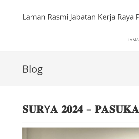
Laman Rasmi Jabatan Kerja Raya
LAMA
Blog
𝐒𝐔𝐑Y𝐀 𝟐𝟎𝟐𝟒 – 𝐏𝐀𝐒𝐔𝐊