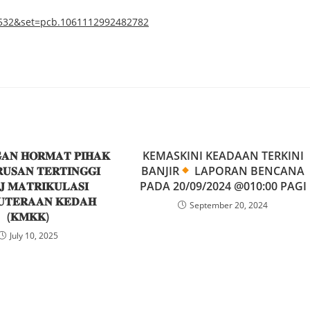
9532&set=pcb.1061112992482782
𝐀𝐍 𝐇𝐎𝐑𝐌𝐀𝐓 𝐏𝐈𝐇𝐀𝐊
KEMASKINI KEADAAN TERKINI
𝐔𝐒𝐀𝐍 𝐓𝐄𝐑𝐓𝐈𝐍𝐆𝐆𝐈
BANJIR
LAPORAN BENCANA
𝐉 𝐌𝐀𝐓𝐑𝐈𝐊𝐔𝐋𝐀𝐒𝐈
PADA 20/09/2024 @010:00 PAGI
𝐔𝐓𝐄𝐑𝐀𝐀𝐍 𝐊𝐄𝐃𝐀𝐇
September 20, 2024
(𝐊𝐌𝐊𝐊)
July 10, 2025