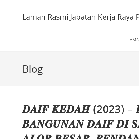
Laman Rasmi Jabatan Kerja Raya
LAMA
Blog
𝑫𝑨𝑰𝑭 𝑲𝑬𝑫𝑨𝑯 (2023) – 
𝑩𝑨𝑵𝑮𝑼𝑵𝑨𝑵 𝑫𝑨𝑰𝑭 𝑫𝑰 
𝑨𝑳𝑶𝑹 𝑩𝑬𝑺𝑨𝑹, 𝑷𝑬𝑵𝑫𝑨