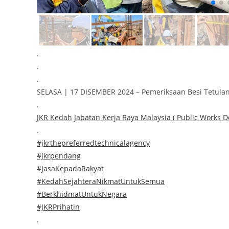
.
.
.
SELASA | 17 DISEMBER 2024 – Pemeriksaan Besi Tetulan
.
JKR Kedah
Jabatan Kerja Raya Malaysia ( Public Works 
.
#jkrthepreferredtechnicalagency
#jkrpendang
#JasaKepadaRakyat
#KedahSejahteraNikmatUntukSemua
#BerkhidmatUntukNegara
#JKRPrihatin
.