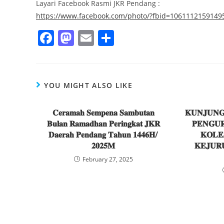
Layari Facebook Rasmi JKR Pendang :
https://www.facebook.com/photo/?fbid=106111215914
F
M
E
S
a
a
m
h
c
st
ai
ar
e
o
l
e
YOU MIGHT ALSO LIKE
b
d
𝐂𝐞𝐫𝐚𝐦𝐚𝐡 𝐒𝐞𝐦𝐩𝐞𝐧𝐚 𝐒𝐚𝐦𝐛𝐮𝐭𝐚𝐧
o
o
𝐊𝐔𝐍𝐉𝐔𝐍
𝐁𝐮𝐥𝐚𝐧 𝐑𝐚𝐦𝐚𝐝𝐡𝐚𝐧 𝐏𝐞𝐫𝐢𝐧𝐠𝐤𝐚𝐭 𝐉𝐊𝐑
𝐏𝐄𝐍𝐆𝐔
o
n
𝐃𝐚𝐞𝐫𝐚𝐡 𝐏𝐞𝐧𝐝𝐚𝐧𝐠 𝐓𝐚𝐡𝐮𝐧 𝟏𝟒𝟒𝟔𝐇/
𝐊𝐎𝐋𝐄
k
𝟐𝟎𝟐𝟓𝐌
𝐊𝐄𝐉𝐔𝐑
February 27, 2025