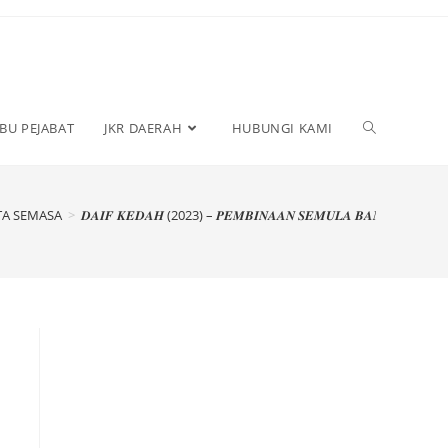
IBU PEJABAT
JKR DAERAH
HUBUNGI KAMI
TA SEMASA
>
𝑫𝑨𝑰𝑭 𝑲𝑬𝑫𝑨𝑯 (2023) – 𝑷𝑬𝑴𝑩𝑰𝑵𝑨𝑨𝑵 𝑺𝑬𝑴𝑼𝑳𝑨 𝑩𝑨𝑵𝑮𝑼𝑵𝑨𝑵 𝑫𝑨