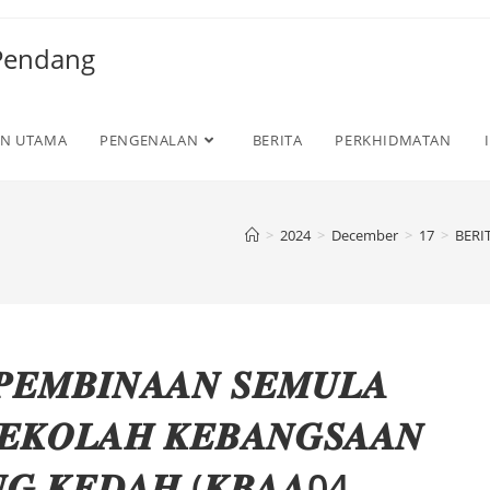
 Pendang
N UTAMA
PENGENALAN
BERITA
PERKHIDMATAN
>
2024
>
December
>
17
>
BERI
𝑬𝑴𝑩𝑰𝑵𝑨𝑨𝑵 𝑺𝑬𝑴𝑼𝑳𝑨
𝑬𝑲𝑶𝑳𝑨𝑯 𝑲𝑬𝑩𝑨𝑵𝑮𝑺𝑨𝑨𝑵
𝑵𝑮 𝑲𝑬𝑫𝑨𝑯 (𝑲𝑩𝑨𝑨04