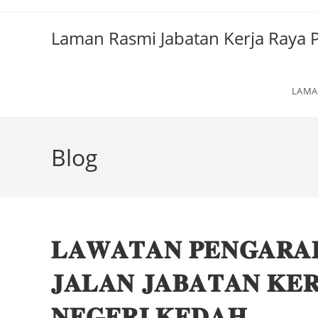
Laman Rasmi Jabatan Kerja Raya
LAMA
Blog
𝐋𝐀𝐖𝐀𝐓𝐀𝐍 𝐏𝐄𝐍𝐆𝐀𝐑𝐀
𝐉𝐀𝐋𝐀𝐍 𝐉𝐀𝐁𝐀𝐓𝐀𝐍 𝐊𝐄
𝐍𝐄𝐆𝐄𝐑𝐈 𝐊𝐄𝐃𝐀𝐇