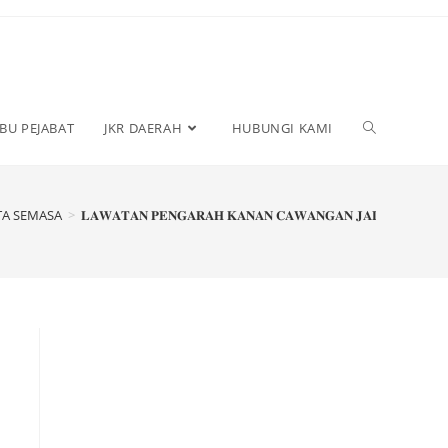
IBU PEJABAT
JKR DAERAH
HUBUNGI KAMI
TA SEMASA
>
𝐋𝐀𝐖𝐀𝐓𝐀𝐍 𝐏𝐄𝐍𝐆𝐀𝐑𝐀𝐇 𝐊𝐀𝐍𝐀𝐍 𝐂𝐀𝐖𝐀𝐍𝐆𝐀𝐍 𝐉𝐀𝐋𝐀𝐍 𝐉𝐀𝐁𝐀𝐓𝐀