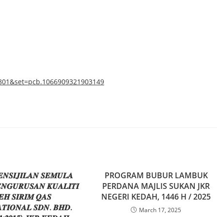
6801&set=pcb.1066909321903149
𝑬𝑵𝑺𝑰𝑱𝑰𝑳𝑨𝑵 𝑺𝑬𝑴𝑼𝑳𝑨
PROGRAM BUBUR LAMBUK
𝑵𝑮𝑼𝑹𝑼𝑺𝑨𝑵 𝑲𝑼𝑨𝑳𝑰𝑻𝑰
PERDANA MAJLIS SUKAN JKR
𝑬𝑯 𝑺𝑰𝑹𝑰𝑴 𝑸𝑨𝑺
NEGERI KEDAH, 1446 H / 2025
𝑻𝑰𝑶𝑵𝑨𝑳 𝑺𝑫𝑵. 𝑩𝑯𝑫.
March 17, 2025