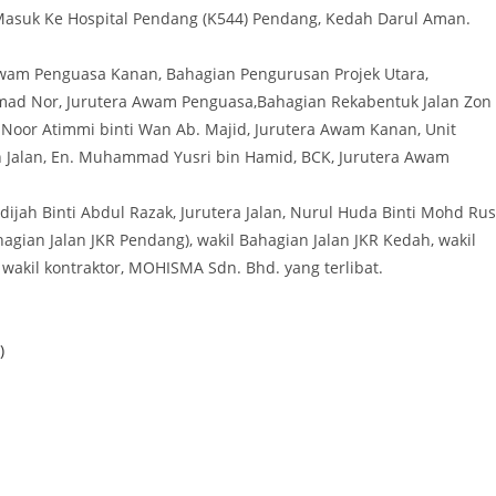
n Masuk Ke Hospital Pendang (K544) Pendang, Kedah Darul Aman.
 Awam Penguasa Kanan, Bahagian Pengurusan Projek Utara,
hamad Nor, Jurutera Awam Penguasa,Bahagian Rekabentuk Jalan Zon
 Noor Atimmi binti Wan Ab. Majid, Jurutera Awam Kanan, Unit
n Jalan, En. Muhammad Yusri bin Hamid, BCK, Jurutera Awam
ijah Binti Abdul Razak, Jurutera Jalan, Nurul Huda Binti Mohd Rus
gian Jalan JKR Pendang), wakil Bahagian Jalan JKR Kedah, wakil
 wakil kontraktor, MOHISMA Sdn. Bhd. yang terlibat.
)