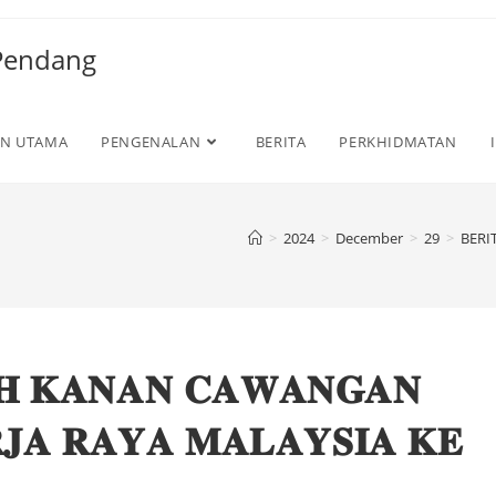
 Pendang
N UTAMA
PENGENALAN
BERITA
PERKHIDMATAN
>
2024
>
December
>
29
>
BERI
𝐇 𝐊𝐀𝐍𝐀𝐍 𝐂𝐀𝐖𝐀𝐍𝐆𝐀𝐍
𝐉𝐀 𝐑𝐀𝐘𝐀 𝐌𝐀𝐋𝐀𝐘𝐒𝐈𝐀 𝐊𝐄