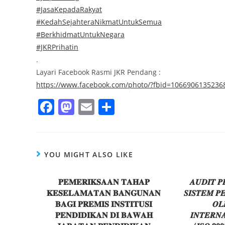
#JasaKepadaRakyat
#KedahSejahteraNikmatUntukSemua
#BerkhidmatUntukNegara
#JKRPrihatin
.
Layari Facebook Rasmi JKR Pendang :
https://www.facebook.com/photo/?fbid=106690613523
F
M
E
S
a
a
m
h
c
st
ai
ar
e
o
l
e
YOU MIGHT ALSO LIKE
b
d
o
𝐏𝐄𝐌𝐄𝐑𝐈𝐊𝐒𝐀𝐀𝐍 𝐓𝐀𝐇𝐀𝐏
o
𝑨𝑼𝑫𝑰𝑻 𝑷
𝐊𝐄𝐒𝐄𝐋𝐀𝐌𝐀𝐓𝐀𝐍 𝐁𝐀𝐍𝐆𝐔𝐍𝐀𝐍
𝑺𝑰𝑺𝑻𝑬𝑴 𝑷
o
n
𝐁𝐀𝐆𝐈 𝐏𝐑𝐄𝐌𝐈𝐒 𝐈𝐍𝐒𝐓𝐈𝐓𝐔𝐒𝐈
𝑶𝑳
k
𝐏𝐄𝐍𝐃𝐈𝐃𝐈𝐊𝐀𝐍 𝐃𝐈 𝐁𝐀𝐖𝐀𝐇
𝑰𝑵𝑻𝑬𝑹𝑵