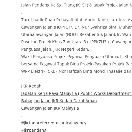
Jalan Pendang Ke Sg. Tiang (K151) & tapak Projek Jala
.
Turut hadir Puan Rohayati binti Abdul Kadir, Jurutera
Cawangan Jalan (HOPT), Ir. Dr. Nur Syahriza binti Mu
Utara,Cawangan Jalan (HODT Rekabentuk Jalan), Ir. Wan
Pasukan Projek Khas Zon Utara 3 (UPPKZU3 ) , Cawanga
Penguasa Jalan, JKR Negeri Kedah,
Wakil Penguasa Projek, Pegawai Penguasa Utama, Ir Khad
bersama Pegawai Tapak Bina Projek (Pasukan Projek Baha
WPP Elektrik (CKE), Nor Hafizah Binti Mohd Thazalie dan
.
JKR Kedah
Jabatan Kerja Raya Malaysia ( Public Works Department 
Bahagian Jalan JKR Kedah Darul Aman
Cawangan Jalan JKR Malaysia
.
#jkrthepreferredtechnicalagency
#jkrpendang