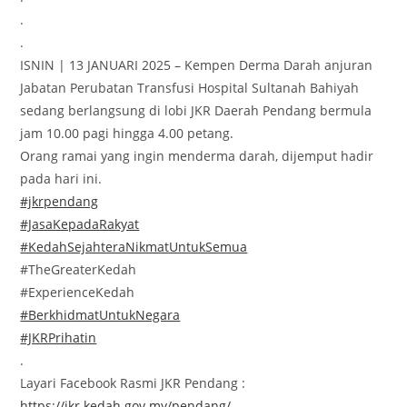
.
.
ISNIN | 13 JANUARI 2025 – Kempen Derma Darah anjuran
Jabatan Perubatan Transfusi Hospital Sultanah Bahiyah
sedang berlangsung di lobi JKR Daerah Pendang bermula
jam 10.00 pagi hingga 4.00 petang.
Orang ramai yang ingin menderma darah, dijemput hadir
pada hari ini.
#jkrpendang
#JasaKepadaRakyat
#KedahSejahteraNikmatUntukSemua
#TheGreaterKedah
#ExperienceKedah
#BerkhidmatUntukNegara
#JKRPrihatin
.
Layari Facebook Rasmi JKR Pendang :
https://jkr.kedah.gov.my/pendang/