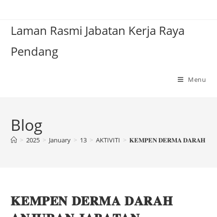
Laman Rasmi Jabatan Kerja Raya
Pendang
Menu
Blog
>
2025
>
January
>
13
>
AKTIVITI
>
𝐊𝐄𝐌𝐏𝐄𝐍 𝐃𝐄𝐑𝐌𝐀 𝐃𝐀𝐑𝐀𝐇 𝐀𝐍𝐉
𝐊𝐄𝐌𝐏𝐄𝐍 𝐃𝐄𝐑𝐌𝐀 𝐃𝐀𝐑𝐀𝐇