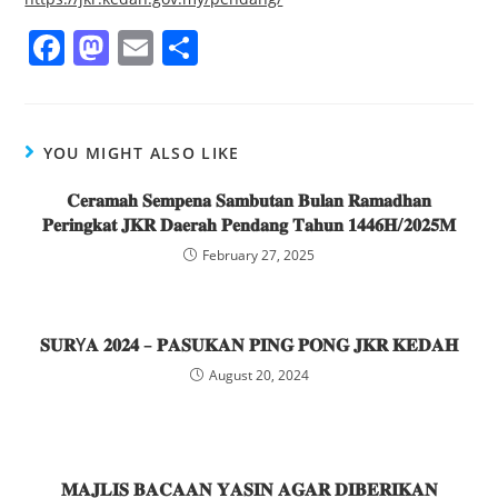
F
M
E
S
a
a
m
h
c
st
ai
ar
e
o
l
e
YOU MIGHT ALSO LIKE
b
d
𝐂𝐞𝐫𝐚𝐦𝐚𝐡 𝐒𝐞𝐦𝐩𝐞𝐧𝐚 𝐒𝐚𝐦𝐛𝐮𝐭𝐚𝐧 𝐁𝐮𝐥𝐚𝐧 𝐑𝐚𝐦𝐚𝐝𝐡𝐚𝐧
o
o
𝐏𝐞𝐫𝐢𝐧𝐠𝐤𝐚𝐭 𝐉𝐊𝐑 𝐃𝐚𝐞𝐫𝐚𝐡 𝐏𝐞𝐧𝐝𝐚𝐧𝐠 𝐓𝐚𝐡𝐮𝐧 𝟏𝟒𝟒𝟔𝐇/𝟐𝟎𝟐𝟓𝐌
o
n
February 27, 2025
k
𝐒𝐔𝐑Y𝐀 𝟐𝟎𝟐𝟒 – 𝐏𝐀𝐒𝐔𝐊𝐀𝐍 𝐏𝐈𝐍𝐆 𝐏𝐎𝐍𝐆 𝐉𝐊𝐑 𝐊𝐄𝐃𝐀𝐇
August 20, 2024
𝐌𝐀𝐉𝐋𝐈𝐒 𝐁𝐀𝐂𝐀𝐀𝐍 𝐘𝐀𝐒𝐈𝐍 𝐀𝐆𝐀𝐑 𝐃𝐈𝐁𝐄𝐑𝐈𝐊𝐀𝐍