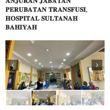
𝐀𝐍𝐉𝐔𝐑𝐀𝐍 𝐉𝐀𝐁𝐀𝐓𝐀𝐍
𝐏𝐄𝐑𝐔𝐁𝐀𝐓𝐀𝐍 𝐓𝐑𝐀𝐍𝐒𝐅𝐔𝐒𝐈,
𝐇𝐎𝐒𝐏𝐈𝐓𝐀𝐋 𝐒𝐔𝐋𝐓𝐀𝐍𝐀𝐇
𝐁𝐀𝐇𝐈𝐘𝐀𝐇
.