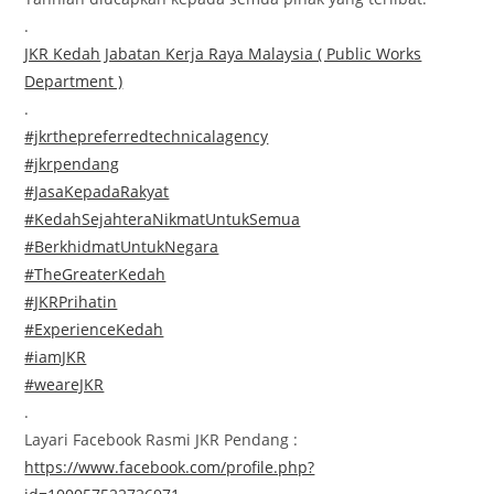
.
JKR Kedah
Jabatan Kerja Raya Malaysia ( Public Works
Department )
.
#jkrthepreferredtechnicalagency
#jkrpendang
#JasaKepadaRakyat
#KedahSejahteraNikmatUntukSemua
#BerkhidmatUntukNegara
#TheGreaterKedah
#JKRPrihatin
#ExperienceKedah
#iamJKR
#weareJKR
.
Layari Facebook Rasmi JKR Pendang :
https://www.facebook.com/profile.php?