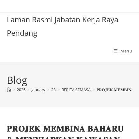
Laman Rasmi Jabatan Kerja Raya
Pendang
Menu
Blog
>
2025
>
January
>
23
>
BERITA SEMASA
>
𝐏𝐑𝐎𝐉𝐄𝐊 𝐌𝐄𝐌𝐁𝐈𝐍𝐀 𝐁
𝐏𝐑𝐎𝐉𝐄𝐊 𝐌𝐄𝐌𝐁𝐈𝐍𝐀 𝐁𝐀𝐇𝐀𝐑𝐔