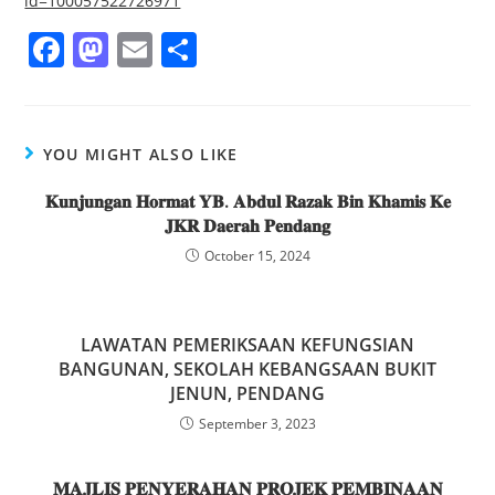
id=100057522726971
F
M
E
S
a
a
m
h
c
st
ai
ar
e
o
l
e
YOU MIGHT ALSO LIKE
b
d
𝐊𝐮𝐧𝐣𝐮𝐧𝐠𝐚𝐧 𝐇𝐨𝐫𝐦𝐚𝐭 𝐘𝐁. 𝐀𝐛𝐝𝐮𝐥 𝐑𝐚𝐳𝐚𝐤 𝐁𝐢𝐧 𝐊𝐡𝐚𝐦𝐢𝐬 𝐊𝐞
o
o
𝐉𝐊𝐑 𝐃𝐚𝐞𝐫𝐚𝐡 𝐏𝐞𝐧𝐝𝐚𝐧𝐠
o
n
October 15, 2024
k
LAWATAN PEMERIKSAAN KEFUNGSIAN
BANGUNAN, SEKOLAH KEBANGSAAN BUKIT
JENUN, PENDANG
September 3, 2023
𝐌𝐀𝐉𝐋𝐈𝐒 𝐏𝐄𝐍𝐘𝐄𝐑𝐀𝐇𝐀𝐍 𝐏𝐑𝐎𝐉𝐄𝐊 𝐏𝐄𝐌𝐁𝐈𝐍𝐀𝐀𝐍