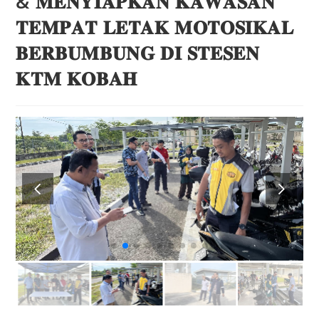
& 𝐌𝐄𝐍𝐘𝐈𝐀𝐏𝐊𝐀𝐍 𝐊𝐀𝐖𝐀𝐒𝐀𝐍
𝐓𝐄𝐌𝐏𝐀𝐓 𝐋𝐄𝐓𝐀𝐊 𝐌𝐎𝐓𝐎𝐒𝐈𝐊𝐀𝐋
𝐁𝐄𝐑𝐁𝐔𝐌𝐁𝐔𝐍𝐆 𝐃𝐈 𝐒𝐓𝐄𝐒𝐄𝐍
𝐊𝐓𝐌 𝐊𝐎𝐁𝐀𝐇
.