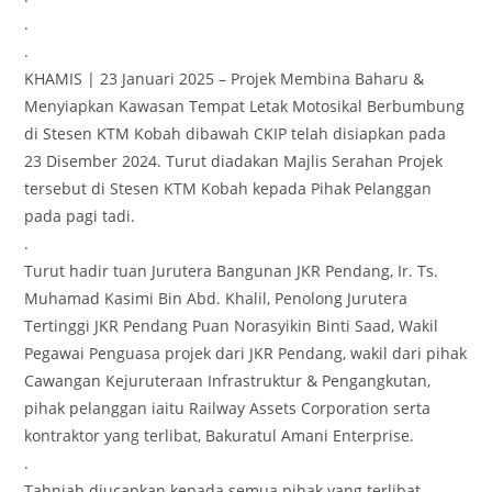
.
.
KHAMIS | 23 Januari 2025 – Projek Membina Baharu &
Menyiapkan Kawasan Tempat Letak Motosikal Berbumbung
di Stesen KTM Kobah dibawah CKIP telah disiapkan pada
23 Disember 2024. Turut diadakan Majlis Serahan Projek
tersebut di Stesen KTM Kobah kepada Pihak Pelanggan
pada pagi tadi.
.
Turut hadir tuan Jurutera Bangunan JKR Pendang, Ir. Ts.
Muhamad Kasimi Bin Abd. Khalil, Penolong Jurutera
Tertinggi JKR Pendang Puan Norasyikin Binti Saad, Wakil
Pegawai Penguasa projek dari JKR Pendang, wakil dari pihak
Cawangan Kejuruteraan Infrastruktur & Pengangkutan,
pihak pelanggan iaitu Railway Assets Corporation serta
kontraktor yang terlibat, Bakuratul Amani Enterprise.
.
Tahniah diucapkan kepada semua pihak yang terlibat.