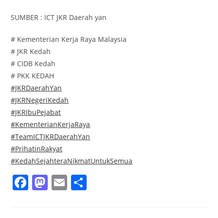
SUMBER : ICT JKR Daerah yan
# Kementerian Kerja Raya Malaysia
# JKR Kedah
# CIDB Kedah
# PKK KEDAH
#JKRDaerahYan
#JKRNegeriKedah
#JKRIbuPejabat
#KementerianKerjaRaya
#TeamICTJKRDaerahYan
#PrihatinRakyat
#KedahSejahteraNikmatUntukSemua
F
M
E
S
a
a
m
h
c
st
ai
ar