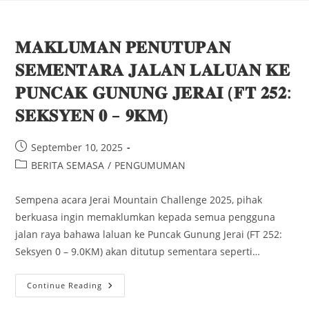
𝐌𝐀𝐊𝐋𝐔𝐌𝐀𝐍 𝐏𝐄𝐍𝐔𝐓𝐔𝐏𝐀𝐍
𝐒𝐄𝐌𝐄𝐍𝐓𝐀𝐑𝐀 𝐉𝐀𝐋𝐀𝐍 𝐋𝐀𝐋𝐔𝐀𝐍 𝐊𝐄
𝐏𝐔𝐍𝐂𝐀𝐊 𝐆𝐔𝐍𝐔𝐍𝐆 𝐉𝐄𝐑𝐀𝐈 (𝐅𝐓 𝟐𝟓𝟐:
𝐒𝐄𝐊𝐒𝐘𝐄𝐍 𝟎 – 𝟗𝐊𝐌)
September 10, 2025
BERITA SEMASA
/
PENGUMUMAN
Sempena acara Jerai Mountain Challenge 2025, pihak
berkuasa ingin memaklumkan kepada semua pengguna
jalan raya bahawa laluan ke Puncak Gunung Jerai (FT 252:
Seksyen 0 – 9.0KM) akan ditutup sementara seperti…
Continue Reading