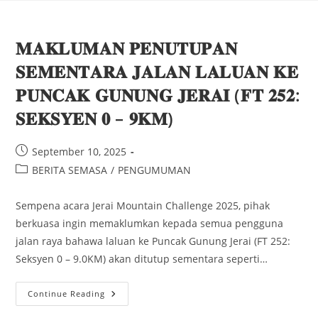
𝐌𝐀𝐊𝐋𝐔𝐌𝐀𝐍 𝐏𝐄𝐍𝐔𝐓𝐔𝐏𝐀𝐍
𝐒𝐄𝐌𝐄𝐍𝐓𝐀𝐑𝐀 𝐉𝐀𝐋𝐀𝐍 𝐋𝐀𝐋𝐔𝐀𝐍 𝐊𝐄
𝐏𝐔𝐍𝐂𝐀𝐊 𝐆𝐔𝐍𝐔𝐍𝐆 𝐉𝐄𝐑𝐀𝐈 (𝐅𝐓 𝟐𝟓𝟐:
𝐒𝐄𝐊𝐒𝐘𝐄𝐍 𝟎 – 𝟗𝐊𝐌)
September 10, 2025
BERITA SEMASA
/
PENGUMUMAN
Sempena acara Jerai Mountain Challenge 2025, pihak
berkuasa ingin memaklumkan kepada semua pengguna
jalan raya bahawa laluan ke Puncak Gunung Jerai (FT 252:
Seksyen 0 – 9.0KM) akan ditutup sementara seperti…
Continue Reading