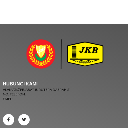
HUBUNGI KAMI
ALAMAT: // PEJABAT JURUTERA DAERAH //
NO. TELEFON:
EMEL: