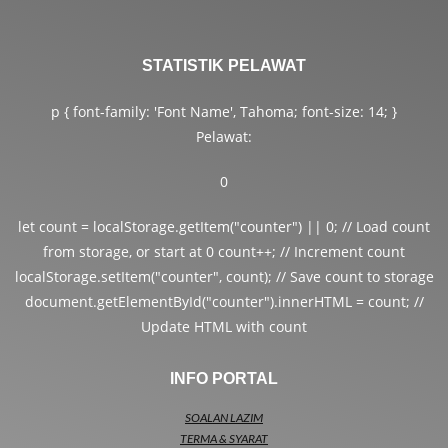
STATISTIK PELAWAT
p { font-family: 'Font Name', Tahoma; font-size: 14; }
Pelawat:
0
let count = localStorage.getItem("counter") || 0; // Load count
from storage, or start at 0 count++; // Increment count
localStorage.setItem("counter", count); // Save count to storage
document.getElementById("counter").innerHTML = count; //
Update HTML with count
INFO PORTAL
SOALAN LAZIM
TERMA & SYARAT