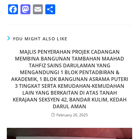
F
M
E
S
a
a
m
h
c
st
ai
ar
e
o
l
e
YOU MIGHT ALSO LIKE
b
d
MAJLIS PENYERAHAN PROJEK CADANGAN
o
o
MEMBINA BANGUNAN TAMBAHAN MAAHAD
o
TAHFIZ SAINS DARULAMAN YANG
n
MENGANDUNGI 1 BLOK PENTADBIRAN &
k
AKADEMIK, 1 BLOK BANGUNAN ASRAMA PUTERI
3 TINGKAT SERTA KEMUDAHAN-KEMUDAHAN
LAIN YANG BERKAITAN DI ATAS TANAH
KERAJAAN SEKSYEN 42, BANDAR KULIM, KEDAH
DARUL AMAN
February 20, 2025