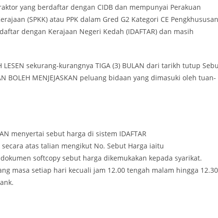
ntraktor yang berdaftar dengan CIDB dan mempunyai Perakuan
a Kerajaan (SPKK) atau PPK dalam Gred G2 Kategori CE Pengkhususa
rdaftar dengan Kerajaan Negeri Kedah (IDAFTAR) dan masih
H LESEN sekurang-kurangnya TIGA (3) BULAN dari tarikh tutup Sebu
 BOLEH MENJEJASKAN peluang bidaan yang dimasuki oleh tuan-
AN menyertai sebut harga di sistem IDAFTAR
 secara atas talian mengikut No. Sebut Harga iaitu
 dokumen softcopy sebut harga dikemukakan kepada syarikat.
g masa setiap hari kecuali jam 12.00 tengah malam hingga 12.30
bank.