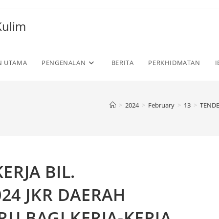
Kulim
N UTAMA
PENGENALAN
BERITA
PERKHIDMATAN
I
>
2024
>
February
>
13
>
TENDE
ERJA BIL.
024 JKR DAERAH
U BAGI KERJA-KERJA