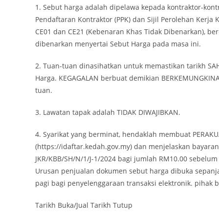
1. Sebut harga adalah dipelawa kepada kontraktor-ko
Pendaftaran Kontraktor (PPK) dan Sijil Perolehan Kerj
CE01 dan CE21 (Kebenaran Khas Tidak Dibenarkan), be
dibenarkan menyertai Sebut Harga pada masa ini.
2. Tuan-tuan dinasihatkan untuk memastikan tarikh SA
Harga. KEGAGALAN berbuat demikian BERKEMUNGKINAN
tuan.
3. Lawatan tapak adalah TIDAK DIWAJIBKAN.
4. Syarikat yang berminat, hendaklah membuat PERAKU
(https://idaftar.kedah.gov.my) dan menjelaskan bayaran
JKR/KBB/SH/N/1/J-1/2024 bagi jumlah RM10.00 sebelum
Urusan penjualan dokumen sebut harga dibuka sepanjan
pagi bagi penyelenggaraan transaksi elektronik. pihak 
Tarikh Buka/Jual Tarikh Tutup