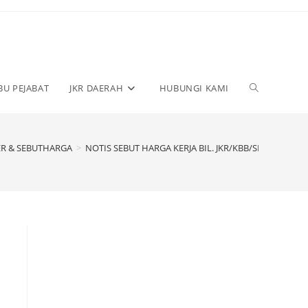
BU PEJABAT
JKR DAERAH
HUBUNGI KAMI
R & SEBUTHARGA
>
NOTIS SEBUT HARGA KERJA BIL. JKR/KBB/SH/N/1/J-