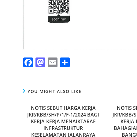
F
M
E
S
a
a
m
h
c
st
ai
ar
e
o
l
e
YOU MIGHT ALSO LIKE
b
d
NOTIS SEBUT HARGA KERJA
o
o
NOTIS S
JKR/KBB/SH/P/1/F-1/2024 BAGI
JKR/KBB/S
o
n
KERJA-KERJA MENAIKTARAF
KERJA
k
INFRASTRUKTUR
BAHAGIA
KESELAMATAN JALANRAYA
BANG