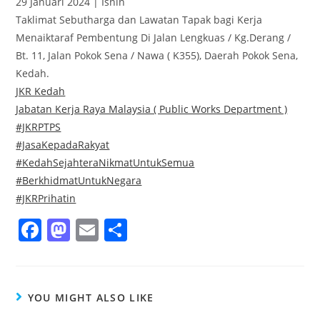
29 Januari 2024 | Isnin
Taklimat Sebutharga dan Lawatan Tapak bagi Kerja
Menaiktaraf Pembentung Di Jalan Lengkuas / Kg.Derang /
Bt. 11, Jalan Pokok Sena / Nawa ( K355), Daerah Pokok Sena,
Kedah.
JKR Kedah
Jabatan Kerja Raya Malaysia ( Public Works Department )
#JKRPTPS
#JasaKepadaRakyat
#KedahSejahteraNikmatUntukSemua
#BerkhidmatUntukNegara
#JKRPrihatin
F
M
E
S
a
a
m
h
c
st
ai
ar
e
o
l
e
YOU MIGHT ALSO LIKE