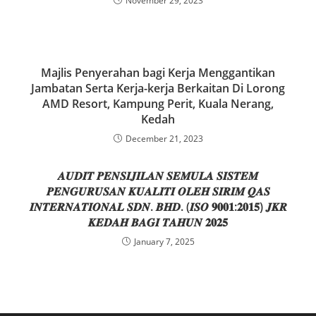
November 29, 2023
o
n
k
Majlis Penyerahan bagi Kerja Menggantikan
Jambatan Serta Kerja-kerja Berkaitan Di Lorong
AMD Resort, Kampung Perit, Kuala Nerang,
Kedah
December 21, 2023
𝑨𝑼𝑫𝑰𝑻 𝑷𝑬𝑵𝑺𝑰𝑱𝑰𝑳𝑨𝑵 𝑺𝑬𝑴𝑼𝑳𝑨 𝑺𝑰𝑺𝑻𝑬𝑴
𝑷𝑬𝑵𝑮𝑼𝑹𝑼𝑺𝑨𝑵 𝑲𝑼𝑨𝑳𝑰𝑻𝑰 𝑶𝑳𝑬𝑯 𝑺𝑰𝑹𝑰𝑴 𝑸𝑨𝑺
𝑰𝑵𝑻𝑬𝑹𝑵𝑨𝑻𝑰𝑶𝑵𝑨𝑳 𝑺𝑫𝑵. 𝑩𝑯𝑫. (𝑰𝑺𝑶 𝟗𝟎𝟎𝟏:𝟐𝟎𝟏𝟓) 𝑱𝑲𝑹
𝑲𝑬𝑫𝑨𝑯 𝑩𝑨𝑮𝑰 𝑻𝑨𝑯𝑼𝑵 𝟐𝟎𝟐𝟓
January 7, 2025