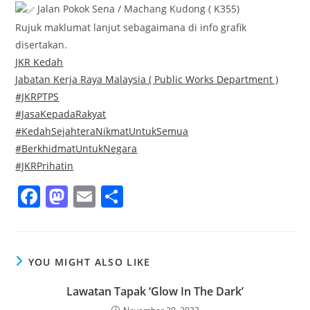
Jalan Pokok Sena / Machang Kudong ( K355)
Rujuk maklumat lanjut sebagaimana di info grafik
disertakan.
JKR Kedah
Jabatan Kerja Raya Malaysia ( Public Works Department )
#JKRPTPS
#JasaKepadaRakyat
#KedahSejahteraNikmatUntukSemua
#BerkhidmatUntukNegara
#JKRPrihatin
F
M
E
S
a
a
m
h
c
st
ai
ar
e
o
l
e
YOU MIGHT ALSO LIKE
b
d
Lawatan Tapak ‘Glow In The Dark’
o
o