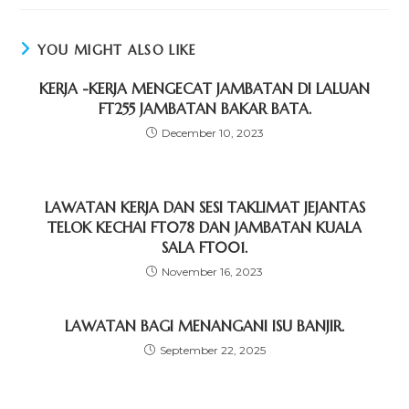
c
st
ai
ar
e
o
l
e
YOU MIGHT ALSO LIKE
b
d
KERJA -KERJA MENGECAT JAMBATAN DI LALUAN
o
o
FT255 JAMBATAN BAKAR BATA.
o
n
December 10, 2023
k
LAWATAN KERJA DAN SESI TAKLIMAT JEJANTAS
TELOK KECHAI FT078 DAN JAMBATAN KUALA
SALA FT001.
November 16, 2023
LAWATAN BAGI MENANGANI ISU BANJIR.
September 22, 2025