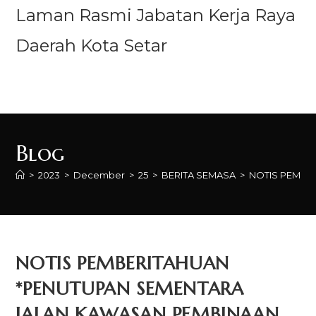
Laman Rasmi Jabatan Kerja Raya
Daerah Kota Setar
Menu
Blog
>
2023
>
December
>
25
>
BERITA SEMASA
>
NOTIS PEMBE
NOTIS PEMBERITAHUAN
*PENUTUPAN SEMENTARA
JALAN KAWASAN PEMBINAAN