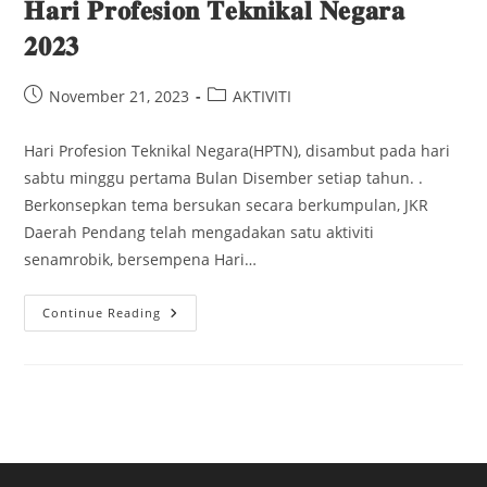
𝐇𝐚𝐫𝐢 𝐏𝐫𝐨𝐟𝐞𝐬𝐢𝐨𝐧 𝐓𝐞𝐤𝐧𝐢𝐤𝐚𝐥 𝐍𝐞𝐠𝐚𝐫𝐚
𝟐𝟎𝟐𝟑
November 21, 2023
AKTIVITI
Hari Profesion Teknikal Negara(HPTN), disambut pada hari
sabtu minggu pertama Bulan Disember setiap tahun. .
Berkonsepkan tema bersukan secara berkumpulan, JKR
Daerah Pendang telah mengadakan satu aktiviti
senamrobik, bersempena Hari…
Continue Reading