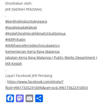
Disediakan oleh:
JKR DAERAH PENDANG
.
#berkhidmatuntuknegara
#JasaKepadaRakyat
#KedahSejahteraNikmatUntukSemua
#JKRPrihatin
#JKRthepreferredtechnicalagency
Kementerian Kerja Raya Malaysia
Jabatan Kerja Raya Malaysia ( Public Works Department )
JKR Kedah
.
Layari Facebook JKR Pendang
:
https://www.facebook.com/photo/?
fbid=996173252310090&set=pcb.996173622310053
F
M
E
S
a
a
m
h