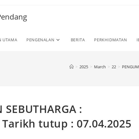
 Pendang
N UTAMA
PENGENALAN
BERITA
PERKHIDMATAN
I
>
2025
>
March
>
22
>
PENGU
 SEBUTHARGA :
Tarikh tutup : 07.04.2025