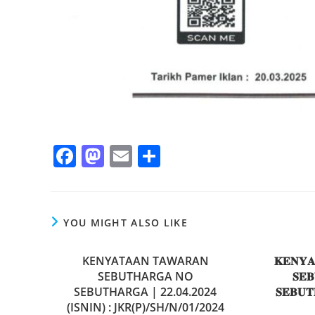
F
M
E
S
a
a
m
h
c
st
ai
ar
e
o
l
e
YOU MIGHT ALSO LIKE
b
d
o
KENYATAAN TAWARAN
o
𝐊𝐄𝐍𝐘
SEBUTHARGA NO
𝐒𝐄
o
n
SEBUTHARGA | 22.04.2024
𝐒𝐄𝐁𝐔𝐓
k
(ISNIN) : JKR(P)/SH/N/01/2024