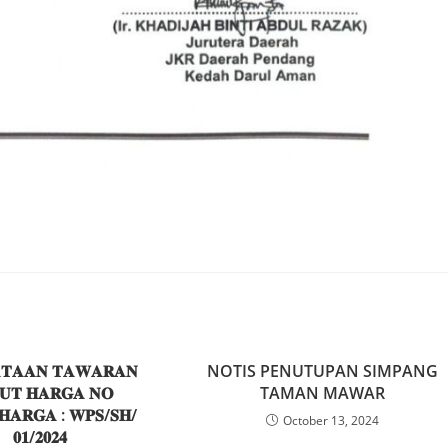
𝐓𝐀𝐀𝐍 𝐓𝐀𝐖𝐀𝐑𝐀𝐍
NOTIS PENUTUPAN SIMPANG
𝐔𝐓 𝐇𝐀𝐑𝐆𝐀 𝐍𝐎
TAMAN MAWAR
𝐇𝐀𝐑𝐆𝐀 : 𝐖𝐏𝐒/𝐒𝐇/
October 13, 2024
𝟎𝟏/𝟐𝟎𝟐𝟒