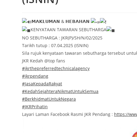
𝗠𝗔𝗞𝗟𝗨𝗠𝗔𝗡 & 𝗛𝗘𝗕𝗔𝗛𝗔𝗡
KENYATAAN TAWARAN SEBUTHARGA
NO SEBUTHARGA : JKR(P)/SH/N/02/2025
Tarikh tutup : 07.04.2025 (ISNIN)
Sila rujuk kenyataan tawaran sebutharga tersebut untuk
JKR Kedah @top fans
#jkrthepreferredtechnicalagency
#jkrpendang
#JasaKepadaRakyat
#KedahSejahteraNikmatUntukSemua
#BerkhidmatUntukNegara
#JKRPrihatin
Layari Laman Facebook Rasmi JKR Pendang :
https://w