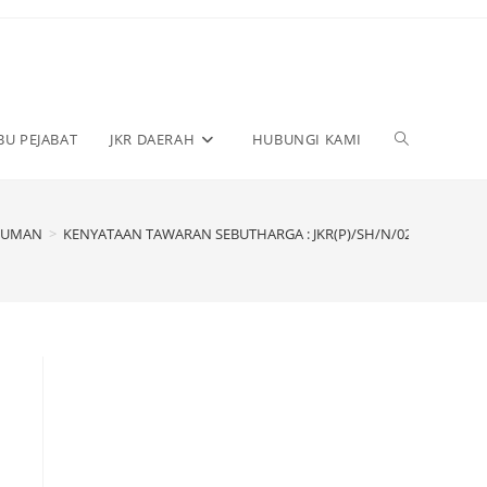
BU PEJABAT
JKR DAERAH
HUBUNGI KAMI
MUMAN
>
KENYATAAN TAWARAN SEBUTHARGA : JKR(P)/SH/N/02/2025 – Tarikh 