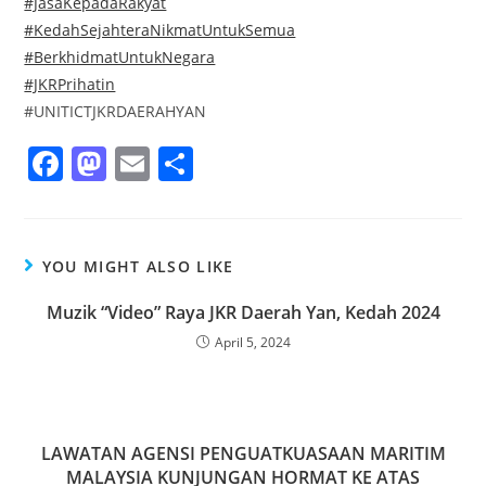
#JasaKepadaRakyat
#KedahSejahteraNikmatUntukSemua
#BerkhidmatUntukNegara
#JKRPrihatin
#UNITICTJKRDAERAHYAN
F
M
E
S
a
a
m
h
c
st
ai
ar
e
o
l
e
YOU MIGHT ALSO LIKE
b
d
Muzik “Video” Raya JKR Daerah Yan, Kedah 2024
o
o
April 5, 2024
o
n
k
LAWATAN AGENSI PENGUATKUASAAN MARITIM
MALAYSIA KUNJUNGAN HORMAT KE ATAS