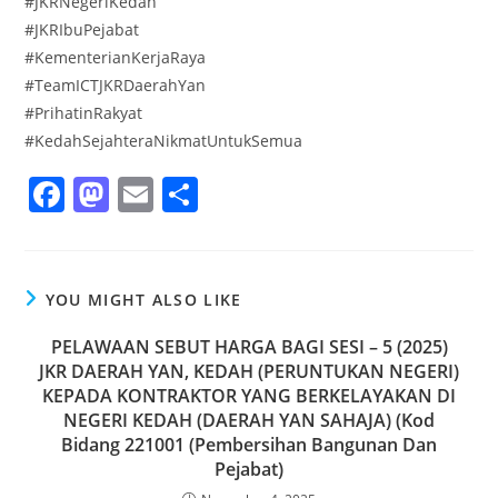
#JKRNegeriKedah
#JKRIbuPejabat
#KementerianKerjaRaya
#TeamICTJKRDaerahYan
#PrihatinRakyat
#KedahSejahteraNikmatUntukSemua
F
M
E
S
a
a
m
h
c
st
ai
ar
e
o
l
e
YOU MIGHT ALSO LIKE
b
d
PELAWAAN SEBUT HARGA BAGI SESI – 5 (2025)
o
o
JKR DAERAH YAN, KEDAH (PERUNTUKAN NEGERI)
KEPADA KONTRAKTOR YANG BERKELAYAKAN DI
o
n
NEGERI KEDAH (DAERAH YAN SAHAJA) (Kod
k
Bidang 221001 (Pembersihan Bangunan Dan
Pejabat)