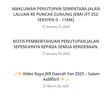
b
d
MAKLUMAN PENUTUPAN SEMENTARA JALAN
o
o
LALUAN KE PUNCAK GUNUNG JERAI (FT 252:
o
n
SEKSYEN 0 – 11KM).
January 15, 2025
k
NOTIS PEMBERITAHUAN PENUTUPAN JALAN
SEPENUHNYA KEPADA SEMUA KENDERAAN.
January 18, 2024
Video Raya JKR Daerah Yan 2025 – Salam
Aidilfitri!
March 28, 2025