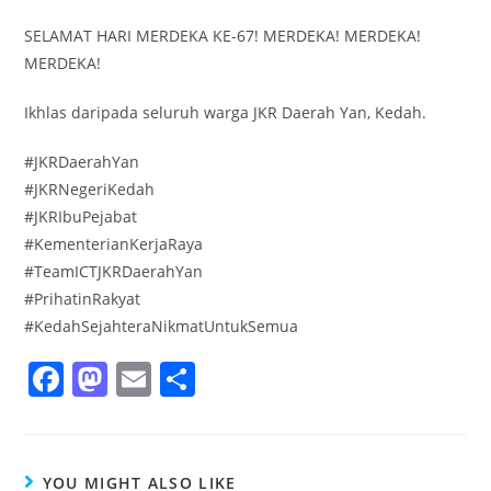
SELAMAT HARI MERDEKA KE-67! MERDEKA! MERDEKA!
MERDEKA!
Ikhlas daripada seluruh warga JKR Daerah Yan, Kedah.
#JKRDaerahYan
#JKRNegeriKedah
#JKRIbuPejabat
#KementerianKerjaRaya
#TeamICTJKRDaerahYan
#PrihatinRakyat
#KedahSejahteraNikmatUntukSemua
F
M
E
S
a
a
m
h
c
st
ai
ar
e
o
l
e
YOU MIGHT ALSO LIKE