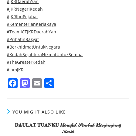
#JKRDaerahYan
#JKRNegeriKedah
#JKRIbuPejabat
#KementerianKerjaRaya
#TeamICTJKRDaerahYan
#PrihatinRakyat
#BerkhidmatUntukNegara
#KedahSejahteraNikmatUntukSemua
#TheGreaterKedah
#IamJKR
F
M
E
S
a
a
m
h
c
st
ai
ar
e
o
l
e
YOU MIGHT ALSO LIKE
b
d
𝐃𝐀𝐔𝐋𝐀𝐓 𝐓𝐔𝐀𝐍𝐊𝐔 𝑀𝑒𝓇𝒶𝒻𝒶𝓀 𝒮𝑒𝓂𝒷𝒶𝒽 𝑀𝑒𝓃𝒿𝓊𝓃𝒿𝓊𝓃𝑔
o
o
𝒦𝒶𝓈𝒾𝒽