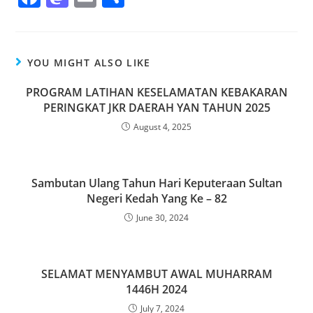
a
a
m
h
c
st
ai
ar
e
o
l
e
YOU MIGHT ALSO LIKE
b
d
PROGRAM LATIHAN KESELAMATAN KEBAKARAN
o
o
PERINGKAT JKR DAERAH YAN TAHUN 2025
o
n
August 4, 2025
k
Sambutan Ulang Tahun Hari Keputeraan Sultan
Negeri Kedah Yang Ke – 82
June 30, 2024
SELAMAT MENYAMBUT AWAL MUHARRAM
1446H 2024
July 7, 2024