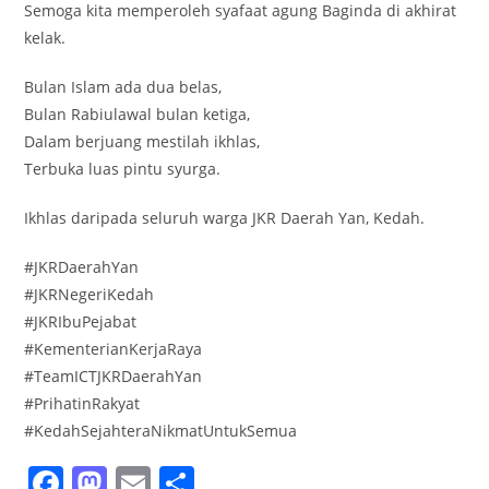
Semoga kita memperoleh syafaat agung Baginda di akhirat
kelak.
Bulan Islam ada dua belas,
Bulan Rabiulawal bulan ketiga,
Dalam berjuang mestilah ikhlas,
Terbuka luas pintu syurga.
Ikhlas daripada seluruh warga JKR Daerah Yan, Kedah.
#JKRDaerahYan
#JKRNegeriKedah
#JKRIbuPejabat
#KementerianKerjaRaya
#TeamICTJKRDaerahYan
#PrihatinRakyat
#KedahSejahteraNikmatUntukSemua
F
M
E
S