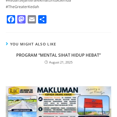
#KedahSejahteraNikmatUntukSemua
#TheGreaterKedah
F
M
E
S
a
a
m
h
c
st
ai
ar
e
o
l
e
YOU MIGHT ALSO LIKE
b
d
PROGRAM “MENTAL SIHAT HIDUP HEBAT”
o
o
August 21, 2025
o
n
k