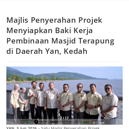
Majlis Penyerahan Projek
Menyiapkan Baki Kerja
Pembinaan Masjid Terapung
di Daerah Yan, Kedah
2
/
17
YAN, 5 Jun 2026
– Satu Majlis Penyerahan Projek