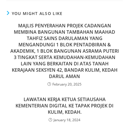
c
st
ai
ar
e
o
l
e
YOU MIGHT ALSO LIKE
b
d
MAJLIS PENYERAHAN PROJEK CADANGAN
o
o
MEMBINA BANGUNAN TAMBAHAN MAAHAD
o
TAHFIZ SAINS DARULAMAN YANG
n
MENGANDUNGI 1 BLOK PENTADBIRAN &
k
AKADEMIK, 1 BLOK BANGUNAN ASRAMA PUTERI
3 TINGKAT SERTA KEMUDAHAN-KEMUDAHAN
LAIN YANG BERKAITAN DI ATAS TANAH
KERAJAAN SEKSYEN 42, BANDAR KULIM, KEDAH
DARUL AMAN
February 20, 2025
LAWATAN KERJA KETUA SETIAUSAHA
KEMENTERIAN DIGITAL KE TAPAK PROJEK DI
KULIM, KEDAH.
January 18, 2024