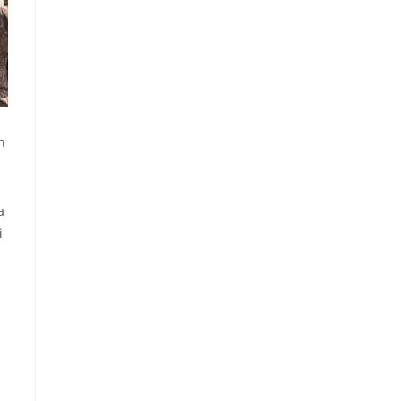
n
a
i