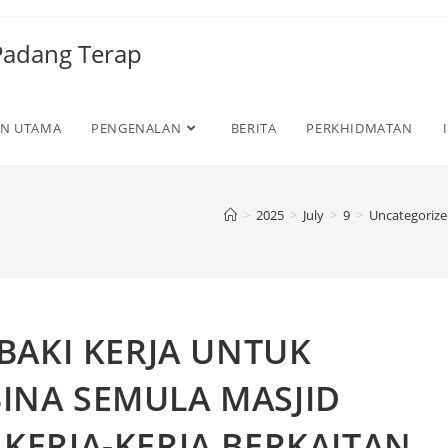
Padang Terap
N UTAMA
PENGENALAN
BERITA
PERKHIDMATAN
>
2025
>
July
>
9
>
Uncategoriz
BAKI KERJA UNTUK
NA SEMULA MASJID
ERJA-KERJA BERKAITAN