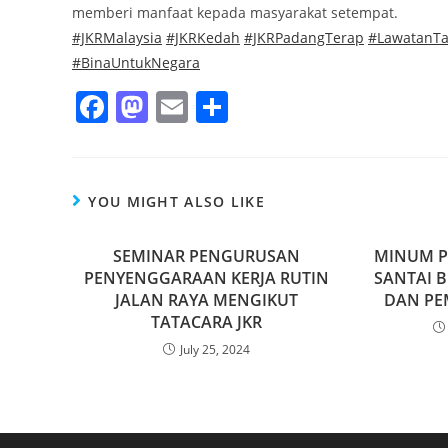
memberi manfaat kepada masyarakat setempat.
#JKRMalaysia
#JKRKedah
#JKRPadangTerap
#LawatanT
#BinaUntukNegara
F
M
E
S
a
a
m
h
c
st
ai
ar
e
o
l
e
YOU MIGHT ALSO LIKE
b
d
o
SEMINAR PENGURUSAN
o
MINUM P
PENYENGGARAAN KERJA RUTIN
SANTAI B
o
n
JALAN RAYA MENGIKUT
DAN PE
k
TATACARA JKR
July 25, 2024