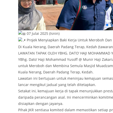
07 Julai 2025 (Isnin)
Projek Menyiapkan Baki Kerja Untuk Meroboh Dan
Di Kuala Nerang, Daerah Padang Terap, Kedah (tawaran
LAWATAN TAPAK OLEH YBHG. DATO’ HAJI MOHAMMAD Y
YBhg. Dato’ Haji Mohammad Yusoff @ Munir Haji Zakari
untuk Meroboh dan Membina Semula Masjid Muadzam Sha
Kuala Nerang, Daerah Padang Terap, Kedah.
Lawatan ini bertujuan untuk meninjau kemajuan semasa
lancar mengikut jadual yang telah ditetapkan.
Setakat ini, kemajuan kerja di tapak menunjukkan pre
daripada perancangan asal. Ini mencerminkan komitmen
disiapkan dengan jayanya.
Pihak JKR sentiasa komited dalam memastikan setiap p