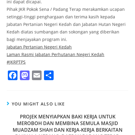
ini dapat dicapai.
Pihak JKR Pokok Sena / Padang Terap merakamkan ucapan
setinggi-tinggi penghargaan dan terima kasih kepada
Jabatan Pertanian Negeri Kedah dan Jabatan Hutan Negeri
Kedah diatas sumbangan dan sokongan yang diberikan
bagi menjayakan program ini.
Jabatan Pertanian Negeri Kedah
Laman Rasmi Jabatan Perhutanan Negeri Kedah
#JKRPTPS
F
M
E
S
a
a
m
h
c
st
ai
ar
e
o
l
e
YOU MIGHT ALSO LIKE
b
d
PROJEK MENYIAPKAN BAKI KERJA UNTUK
o
o
MEROBOH DAN MEMBINA SEMULA MASJID
MUADZAM SHAH DAN KERJA-KERJA BERKAITAN
o
n