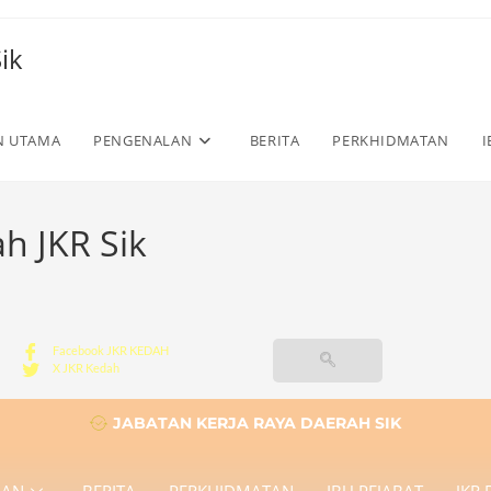
ik
N UTAMA
PENGENALAN
BERITA
PERKHIDMATAN
I
h JKR Sik
Facebook JKR KEDAH
X JKR Kedah
JABATAN KERJA RAYA DAERAH SIK
LAN
BERITA
PERKHIDMATAN
IBU PEJABAT
JKR