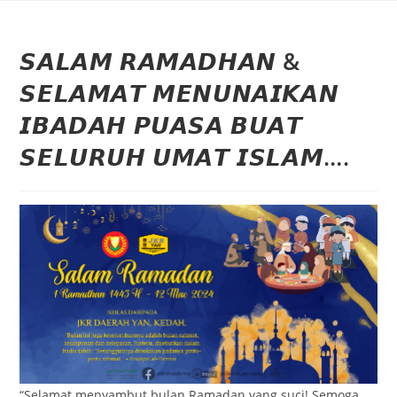
𝙎𝘼𝙇𝘼𝙈 𝙍𝘼𝙈𝘼𝘿𝙃𝘼𝙉 &
𝙎𝙀𝙇𝘼𝙈𝘼𝙏 𝙈𝙀𝙉𝙐𝙉𝘼𝙄𝙆𝘼𝙉
𝙄𝘽𝘼𝘿𝘼𝙃 𝙋𝙐𝘼𝙎𝘼 𝘽𝙐𝘼𝙏
𝙎𝙀𝙇𝙐𝙍𝙐𝙃 𝙐𝙈𝘼𝙏 𝙄𝙎𝙇𝘼𝙈….
“Selamat menyambut bulan Ramadan yang suci! Semoga