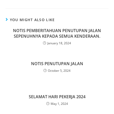
a
a
m
h
c
st
ai
ar
e
o
l
e
YOU MIGHT ALSO LIKE
b
d
NOTIS PEMBERITAHUAN PENUTUPAN JALAN
o
o
SEPENUHNYA KEPADA SEMUA KENDERAAN.
o
n
January 18, 2024
k
NOTIS PENUTUPAN JALAN
October 5, 2024
SELAMAT HARI PEKERJA 2024
May 1, 2024