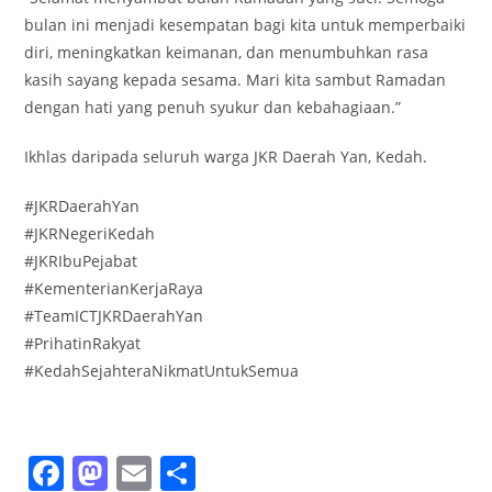
bulan ini menjadi kesempatan bagi kita untuk memperbaiki
diri, meningkatkan keimanan, dan menumbuhkan rasa
kasih sayang kepada sesama. Mari kita sambut Ramadan
dengan hati yang penuh syukur dan kebahagiaan.”
Ikhlas daripada seluruh warga JKR Daerah Yan, Kedah.
#JKRDaerahYan
#JKRNegeriKedah
#JKRIbuPejabat
#KementerianKerjaRaya
#TeamICTJKRDaerahYan
#PrihatinRakyat
#KedahSejahteraNikmatUntukSemua
F
M
E
S