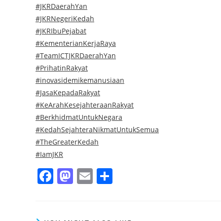
#JKRDaerahYan
#JKRNegeriKedah
#JKRIbuPejabat
#KementerianKerjaRaya
#TeamICTJKRDaerahYan
#PrihatinRakyat
#inovasidemikemanusiaan
#JasaKepadaRakyat
#KeArahKesejahteraanRakyat
#BerkhidmatUntukNegara
#KedahSejahteraNikmatUntukSemua
#TheGreaterKedah
#IamJKR
F
M
E
S
a
a
m
h
c
st
ai
ar