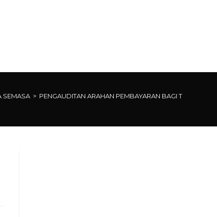
U PEJABAT
JKR DAERAH
HUBUNGI KAMI
A SEMASA
>
PENGAUDITAN ARAHAN PEMBAYARAN BAGI TAHUN 2023