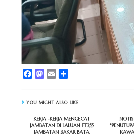
F
M
E
S
a
a
m
h
c
st
ai
ar
e
o
l
e
YOU MIGHT ALSO LIKE
b
d
o
KERJA -KERJA MENGECAT
o
NOTIS
JAMBATAN DI LALUAN FT255
*PENUTUP
o
n
JAMBATAN BAKAR BATA.
KAWA