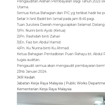
Pengauditan Arahan Pembayaran Bagi Tahun 2023 oleh
Utama.
Semua Ketua Bahagian dan PIC yg terlibat hadir ke 
Setar
Ir.Isnil Badril bin Ismail pada jam 8.45 pagi.
Tuan Jurutera Daerah mengucapkan Selamat Datang ke
1)Pn. Nurini binti Ayob (Ketua)
2)Pn. Rashidah binti Zahari
3)En. Faiz bin Abdul Hamid
4)Pn. Ku Nurina binti Ku Ahmad.
Ketua Bahagian Pentadbiran Puan Rahayu bt. Abdu
tugas auditan.
Pengaudit semua akan mengaudit pembayaran bermul
23hb Januari 2024.
JKR Kedah
Jabatan Kerja Raya Malaysia ( Public Works Departme
Kementerian Kerja Raya Malaysia