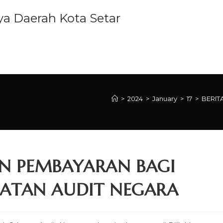
a Daerah Kota Setar
PENGENALAN
BERITA
PERKHIDMATAN
IB
>
2024
>
January
>
17
>
BERIT
N PEMBAYARAN BAGI
BATAN AUDIT NEGARA