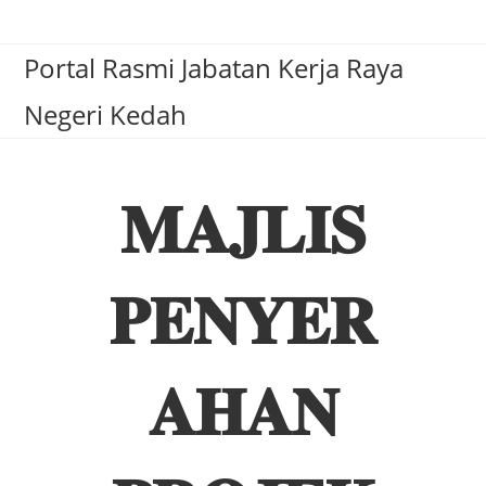
Portal Rasmi Jabatan Kerja Raya
Negeri Kedah
𝐌𝐀𝐉𝐋𝐈𝐒
𝐏𝐄𝐍𝐘𝐄𝐑
𝐀𝐇𝐀𝐍