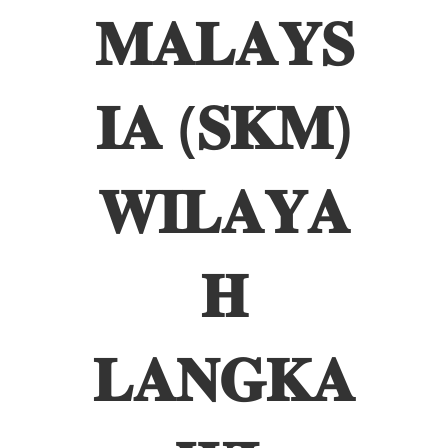
𝐌𝐀𝐋𝐀𝐘𝐒
𝐈𝐀 (𝐒𝐊𝐌)
𝐖𝐈𝐋𝐀𝐘𝐀
𝐇
𝐋𝐀𝐍𝐆𝐊𝐀