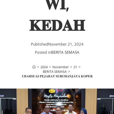
𝐖𝐈,
𝐊𝐄𝐃𝐀𝐇
Published
November 21, 2024
Posted in
BERITA SEMASA
>
2024
>
November
>
21
>
BERITA SEMASA
>
𝐊𝐓𝐀𝐑𝐀𝐅 𝐃𝐀𝐍 𝐔𝐁𝐀𝐇𝐒𝐔𝐀𝐈 𝐏𝐄𝐉𝐀𝐁𝐀𝐓 𝐒𝐔𝐑𝐔𝐇𝐀𝐍𝐉𝐀𝐘𝐀 𝐊𝐎𝐏𝐄𝐑𝐀𝐒𝐈 𝐌𝐀𝐋𝐀𝐘