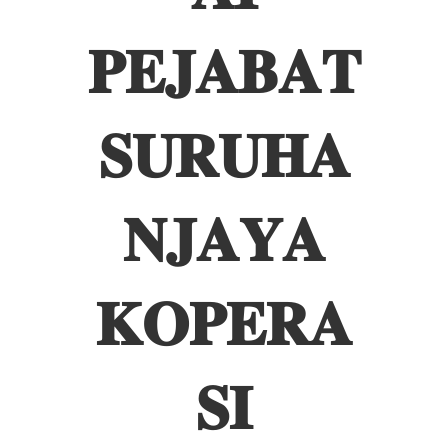
𝐏𝐄𝐉𝐀𝐁𝐀𝐓
𝐒𝐔𝐑𝐔𝐇𝐀
𝐍𝐉𝐀𝐘𝐀
𝐊𝐎𝐏𝐄𝐑𝐀
𝐒𝐈