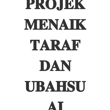
𝐏𝐑𝐎𝐉𝐄𝐊
𝐌𝐄𝐍𝐀𝐈𝐊
𝐓𝐀𝐑𝐀𝐅
𝐃𝐀𝐍
𝐔𝐁𝐀𝐇𝐒𝐔
𝐀𝐈