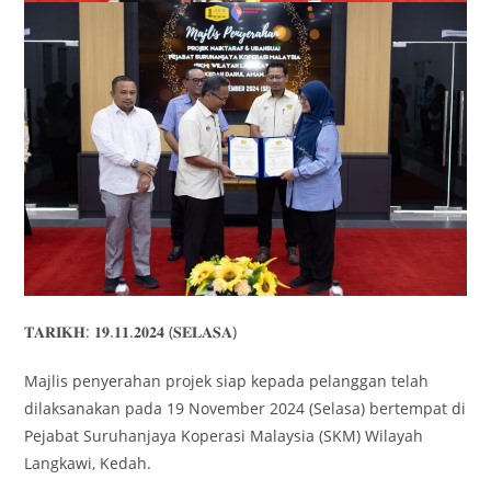
𝐓𝐀𝐑𝐈𝐊𝐇: 𝟏𝟗.𝟏𝟏.𝟐𝟎𝟐𝟒 (𝐒𝐄𝐋𝐀𝐒𝐀)
Majlis penyerahan projek siap kepada pelanggan telah
dilaksanakan pada 19 November 2024 (Selasa) bertempat di
Pejabat Suruhanjaya Koperasi Malaysia (SKM) Wilayah
Langkawi, Kedah.