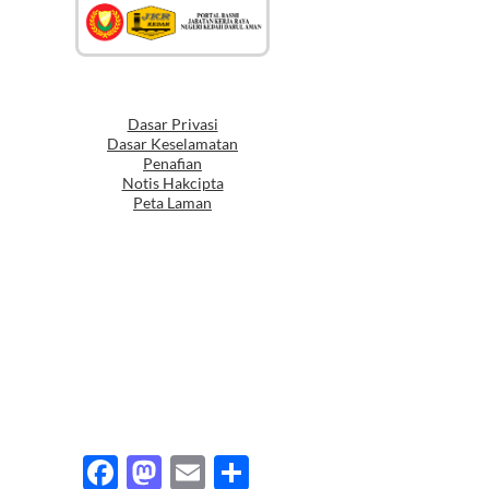
Talian A
Info Portal
Whatsapp
Dasar Privasi
Dasar Keselamatan
Penafian
Notis Hakcipta
Peta Laman
F
M
E
S