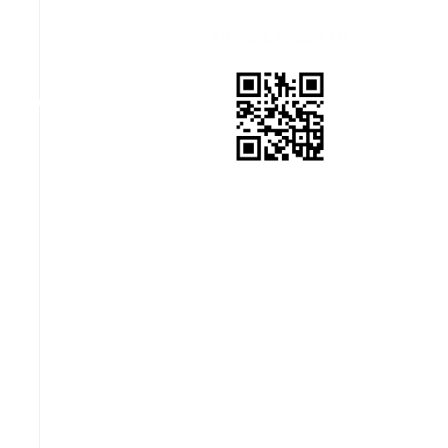
8/7/2026, 5:06:20 AM
ul Aman
n Sultan
man.
QR Kod JKR