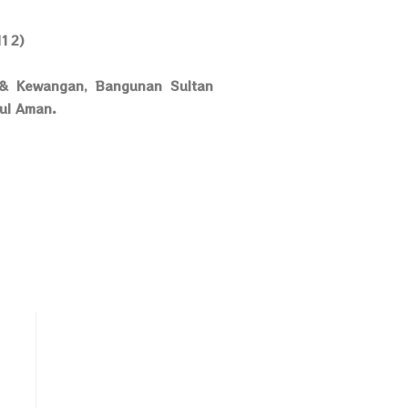
12)
 & Kewangan, Bangunan Sultan
rul Aman.
Tarikh Kemaskini