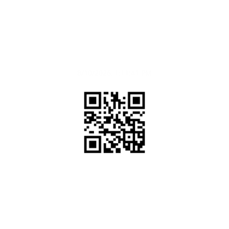
E-mel: jkr[at]kedah.gov.my
Tarikh Kemaskini
8/10/2026, 1:11:41 PM
QR Kod JKR