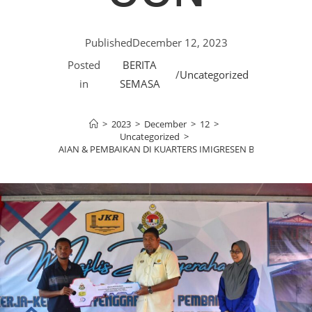
Published
December 12, 2023
Posted
BERITA
/
Uncategorized
in
SEMASA
>
2023
>
December
>
12
>
Uncategorized
>
JA PENGUBAHSUAIAN & PEMBAIKAN DI KUARTERS IMIGRESEN BUKIT KAYU H