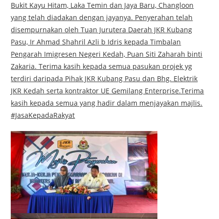
Bukit Kayu Hitam, Laka Temin dan Jaya Baru, Changloon
yang telah diadakan dengan jayanya. Penyerahan telah
disempurnakan oleh Tuan Jurutera Daerah JKR Kubang
Pasu, Ir Ahmad Shahril Azli b Idris kepada Timbalan
Pengarah Imigresen Negeri Kedah, Puan Siti Zaharah binti
Zakaria. Terima kasih kepada semua pasukan projek yg
terdiri daripada Pihak JKR Kubang Pasu dan Bhg. Elektrik
JKR Kedah serta kontraktor UE Gemilang Enterprise.Terima
kasih kepada semua yang hadir dalam menjayakan majlis.
#JasaKepadaRakyat