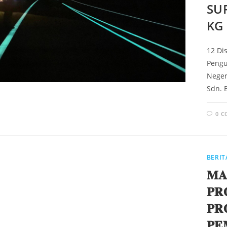
SU
KG 
12 Di
Pengu
Neger
Sdn. 
0 
BERIT
𝐌𝐀
𝐏𝐑
𝐏𝐑
𝐏𝐄