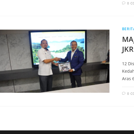
0 
BERIT
MA
JK
12 Di
Kedah
Aras 
0 