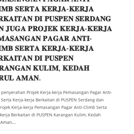
𝐈𝐌𝐁 𝐒𝐄𝐑𝐓𝐀 𝐊𝐄𝐑𝐉𝐀-𝐊𝐄𝐑𝐉𝐀
𝐑𝐊𝐀𝐈𝐓𝐀𝐍 𝐃𝐈 𝐏𝐔𝐒𝐏𝐄𝐍 𝐒𝐄𝐑𝐃𝐀𝐍𝐆
𝐍 𝐉𝐔𝐆𝐀 𝐏𝐑𝐎𝐉𝐄𝐊 𝐊𝐄𝐑𝐉𝐀-𝐊𝐄𝐑𝐉𝐀
𝐌𝐀𝐒𝐀𝐍𝐆𝐀𝐍 𝐏𝐀𝐆𝐀𝐑 𝐀𝐍𝐓𝐈-
𝐈𝐌𝐁 𝐒𝐄𝐑𝐓𝐀 𝐊𝐄𝐑𝐉𝐀-𝐊𝐄𝐑𝐉𝐀
𝐊𝐀𝐈𝐓𝐀𝐍 𝐃𝐈 𝐏𝐔𝐒𝐏𝐄𝐍
𝐑𝐀𝐍𝐆𝐀𝐍 𝐊𝐔𝐋𝐈𝐌, 𝐊𝐄𝐃𝐀𝐇
𝐑𝐔𝐋 𝐀𝐌𝐀𝐍.
s penyerahan Projek Kerja-kerja Pemasangan Pagar Anti-
 Serta Kerja-kerja Berkaitan di PUSPEN Serdang dan
Projek Kerja-kerja Pemasangan Pagar Anti-Climb Serta
-kerja Berkaitan di PUSPEN Karangan Kulim, Kedah
 Aman,…