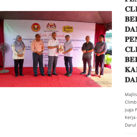
𝐂𝐋
𝐁𝐄
𝐃𝐀
𝐏𝐄
𝐂𝐋
𝐁𝐄
𝐊𝐀
𝐃𝐀
Majli
Climb
juga 
Kerja
Darul