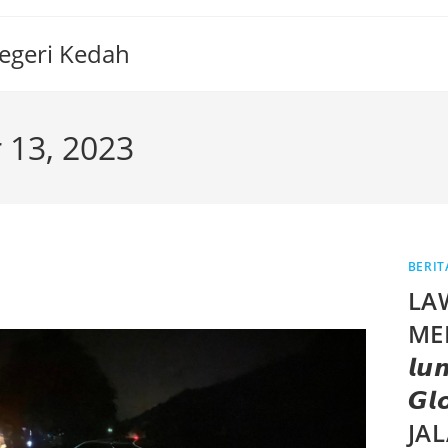
Negeri Kedah
 13, 2023
BERIT
LA
ME
𝙡𝙪
𝙂𝙡
JA