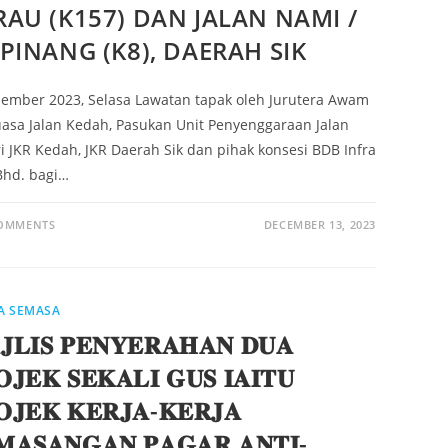
RAU (K157) DAN JALAN NAMI /
PINANG (K8), DAERAH SIK
sember 2023, Selasa Lawatan tapak oleh Jurutera Awam
asa Jalan Kedah, Pasukan Unit Penyenggaraan Jalan
i JKR Kedah, JKR Daerah Sik dan pihak konsesi BDB Infra
Bhd. bagi…
COMMENTS
DECEMBER 13, 2023
A SEMASA
𝐉𝐋𝐈𝐒 𝐏𝐄𝐍𝐘𝐄𝐑𝐀𝐇𝐀𝐍 𝐃𝐔𝐀
𝐉𝐄𝐊 𝐒𝐄𝐊𝐀𝐋𝐈 𝐆𝐔𝐒 𝐈𝐀𝐈𝐓𝐔
𝐎𝐉𝐄𝐊 𝐊𝐄𝐑𝐉𝐀-𝐊𝐄𝐑𝐉𝐀
𝐌𝐀𝐒𝐀𝐍𝐆𝐀𝐍 𝐏𝐀𝐆𝐀𝐑 𝐀𝐍𝐓𝐈-