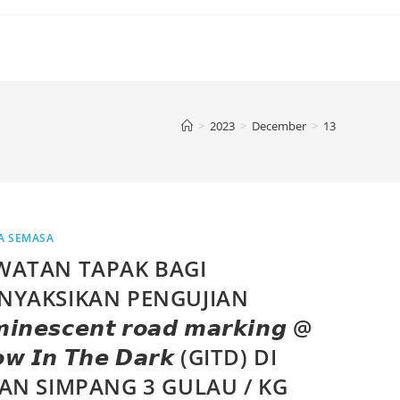
>
2023
>
December
>
13
A SEMASA
WATAN TAPAK BAGI
NYAKSIKAN PENGUJIAN
𝙢𝙞𝙣𝙚𝙨𝙘𝙚𝙣𝙩 𝙧𝙤𝙖𝙙 𝙢𝙖𝙧𝙠𝙞𝙣𝙜 @
𝙤𝙬 𝙄𝙣 𝙏𝙝𝙚 𝘿𝙖𝙧𝙠 (GITD) DI
LAN SIMPANG 3 GULAU / KG