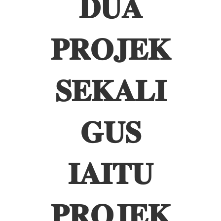
𝐃𝐔𝐀
𝐏𝐑𝐎𝐉𝐄𝐊
𝐒𝐄𝐊𝐀𝐋𝐈
𝐆𝐔𝐒
𝐈𝐀𝐈𝐓𝐔
𝐏𝐑𝐎𝐉𝐄𝐊