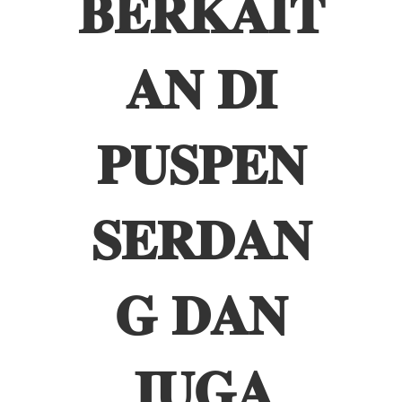
𝐁𝐄𝐑𝐊𝐀𝐈𝐓
𝐀𝐍 𝐃𝐈
𝐏𝐔𝐒𝐏𝐄𝐍
𝐒𝐄𝐑𝐃𝐀𝐍
𝐆 𝐃𝐀𝐍
𝐉𝐔𝐆𝐀