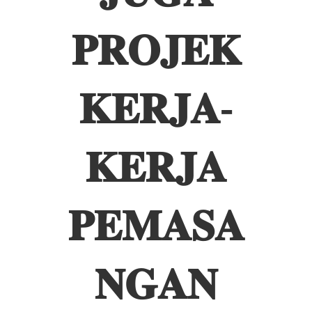
𝐏𝐑𝐎𝐉𝐄𝐊
𝐊𝐄𝐑𝐉𝐀-
𝐊𝐄𝐑𝐉𝐀
𝐏𝐄𝐌𝐀𝐒𝐀
𝐍𝐆𝐀𝐍