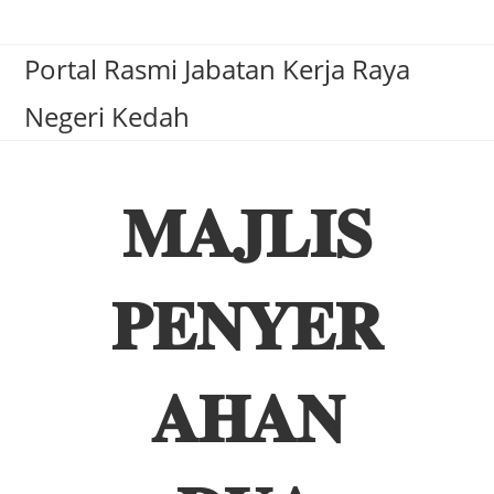
Portal Rasmi Jabatan Kerja Raya
Negeri Kedah
𝐌𝐀𝐉𝐋𝐈𝐒
𝐏𝐄𝐍𝐘𝐄𝐑
𝐀𝐇𝐀𝐍