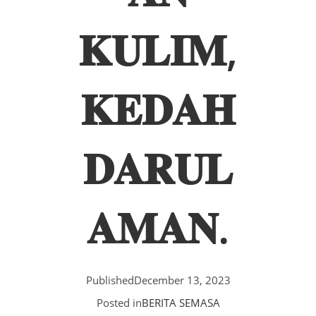
𝐊𝐔𝐋𝐈𝐌,
𝐊𝐄𝐃𝐀𝐇
𝐃𝐀𝐑𝐔𝐋
𝐀𝐌𝐀𝐍.
Published
December 13, 2023
Posted in
BERITA SEMASA