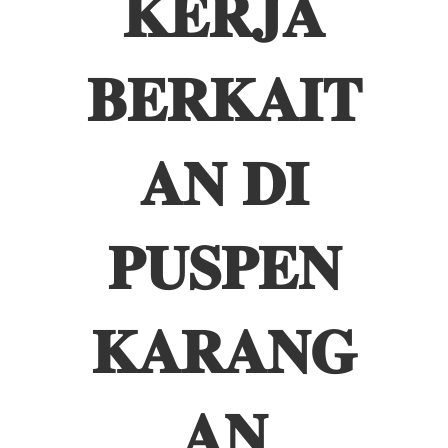
𝐊𝐄𝐑𝐉𝐀
𝐁𝐄𝐑𝐊𝐀𝐈𝐓
𝐀𝐍 𝐃𝐈
𝐏𝐔𝐒𝐏𝐄𝐍
𝐊𝐀𝐑𝐀𝐍𝐆
𝐀𝐍