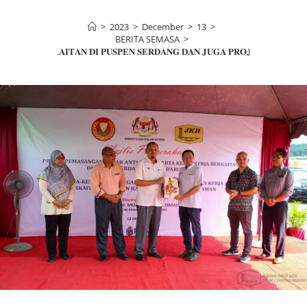
>
2023
>
December
>
13
>
BERITA SEMASA
>
-𝐊𝐄𝐑𝐉𝐀 𝐁𝐄𝐑𝐊𝐀𝐈𝐓𝐀𝐍 𝐃𝐈 𝐏𝐔𝐒𝐏𝐄𝐍 𝐒𝐄𝐑𝐃𝐀𝐍𝐆 𝐃𝐀𝐍 𝐉𝐔𝐆𝐀 𝐏𝐑𝐎𝐉𝐄𝐊 𝐊𝐄𝐑𝐉𝐀-