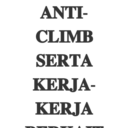
𝐀𝐍𝐓𝐈-
𝐂𝐋𝐈𝐌𝐁
𝐒𝐄𝐑𝐓𝐀
𝐊𝐄𝐑𝐉𝐀-
𝐊𝐄𝐑𝐉𝐀