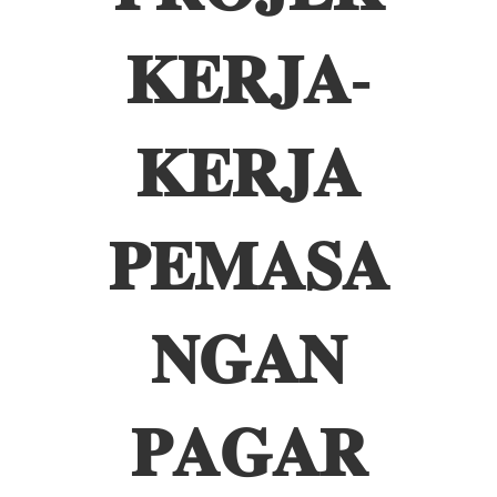
𝐊𝐄𝐑𝐉𝐀-
𝐊𝐄𝐑𝐉𝐀
𝐏𝐄𝐌𝐀𝐒𝐀
𝐍𝐆𝐀𝐍
𝐏𝐀𝐆𝐀𝐑