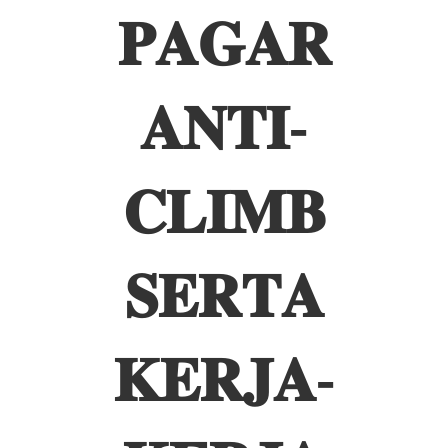
𝐏𝐀𝐆𝐀𝐑
𝐀𝐍𝐓𝐈-
𝐂𝐋𝐈𝐌𝐁
𝐒𝐄𝐑𝐓𝐀
𝐊𝐄𝐑𝐉𝐀-