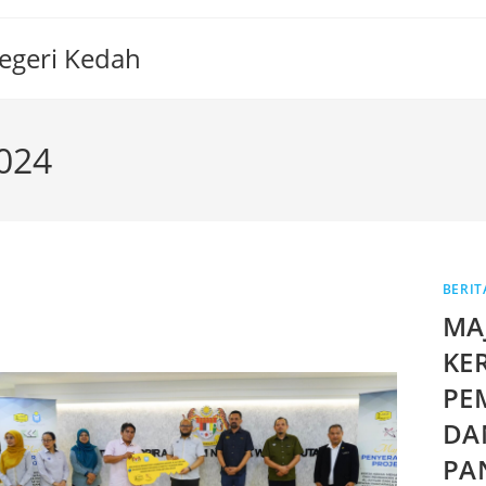
Negeri Kedah
2024
BERIT
MA
KE
PE
DA
PA