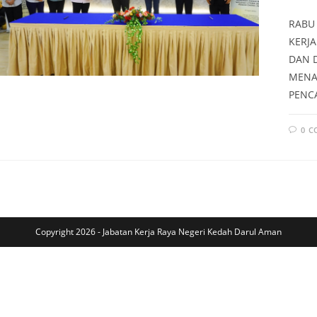
RABU 
KERJ
DAN 
MENA
PENC
0 
Copyright 2026 - Jabatan Kerja Raya Negeri Kedah Darul Aman