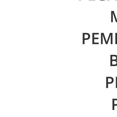
PEM
P