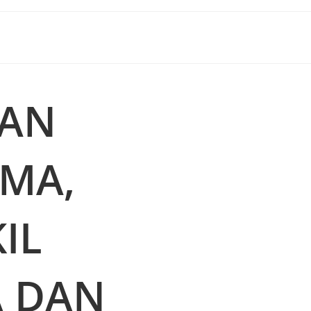
HAN
IMA,
IL
A DAN