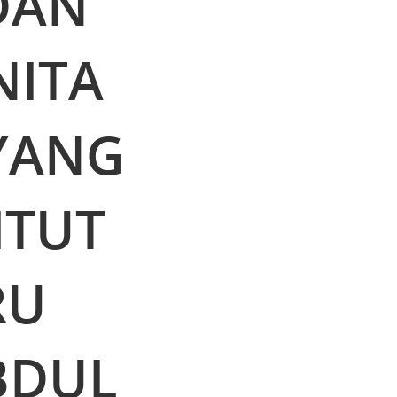
DAN
NITA
 YANG
ITUT
RU
BDUL