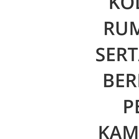
KO
RUM
SERT
BER
P
KAM