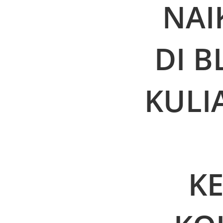
NAI
DI B
KULI
KE