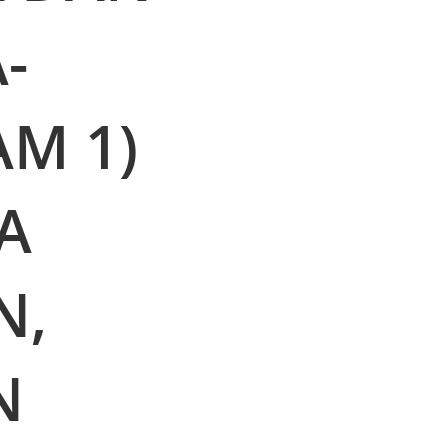
-
M 1)
A
N,
N