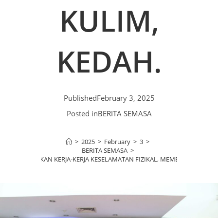
KULIM,
KEDAH.
Published
February 3, 2025
Posted in
BERITA SEMASA
>
2025
>
February
>
3
>
BERITA SEMASA
>
AN MELIBATKAN KERJA-KERJA KESELAMATAN FIZIKAL, MEMBAIK PULI DAN