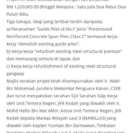
RM 1,220,003.00 (Ringgit Malaysia : Satu Juta Dua Ratus Dua
Puluh Ribu
Tiga Sahaja). Skop yang terlibat terdiri daripada:
a) Penanaman “Guide Piles (4 No.)” jenis “Prestressed
Reinforced Concrete Spun Piles Class C” termasuk kerja-
kerja “demolish existing guide piles”.
b) Kerja-kerja “refurbish existing steel structural pontoon”
dan memasang semula di tapak, dan
c) Kerja-kerja refurbishment of existing steel structural
gangway
Majlis serahan projek telah disempurnakan oleh Ir. Waki’
Bin Mohamad, Jurutera Mekanikal Penguasa Kanan, CSFB
dan turut menyaksikan serahan Sijil Serahan Siap Kerja
oleh Unit Tentera Negeri, JKR Kedah yang diwakili oleh Ir.
Mohd Hafizi Bin Mat Akhir, Ketua Unit Tentera Negeri, JKR
Kedah kepada Markas Wilayah Laut 3 (MAWILLA3) yang
diwakili oleh Kapten Yusman Bin Darmawan, Timbalan
Panglima Markas Wilayah Laut 3. Majlis turut diserikan lagi