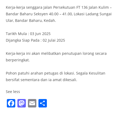
Kerja-kerja senggara Jalan Persekutuan FT 136 Jalan Kulim –
Bandar Baharu Seksyen 40.00 – 41.00, Lokasi Ladang Sungai
Ular, Bandar Baharu, Kedah.
Tarikh Mula : 03 Jun 2025
Dijangka Siap Pada : 02 Julai 2025
Kerja-kerja ini akan melibatkan penutupan lorong secara
berperingkat.
Pohon patuhi arahan petugas di lokasi. Segala Kesulitan
bersifat sementara dan ia amat dikesali.
See less
F
M
E
S
a
a
m
h