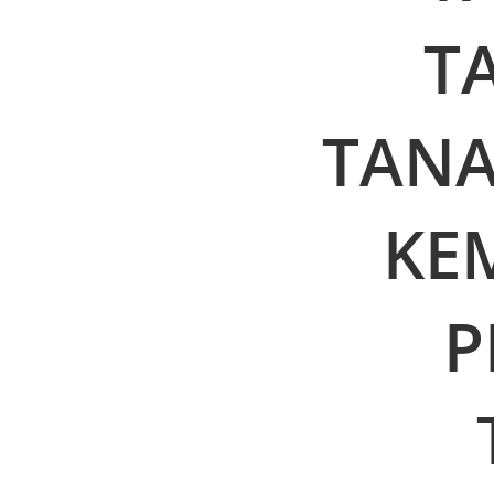
T
TANA
KE
P