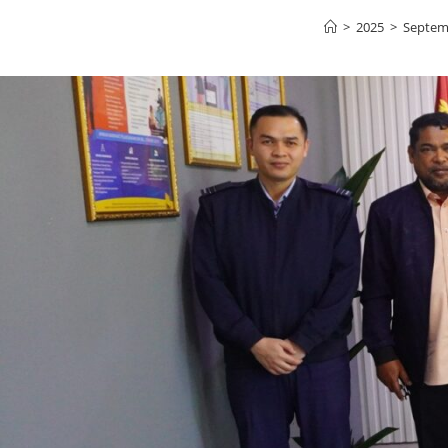
>
2025
>
Septem