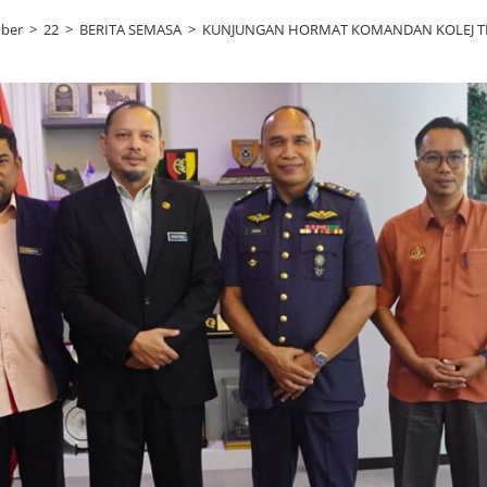
ber
>
22
>
BERITA SEMASA
>
KUNJUNGAN HORMAT KOMANDAN KOLEJ TE