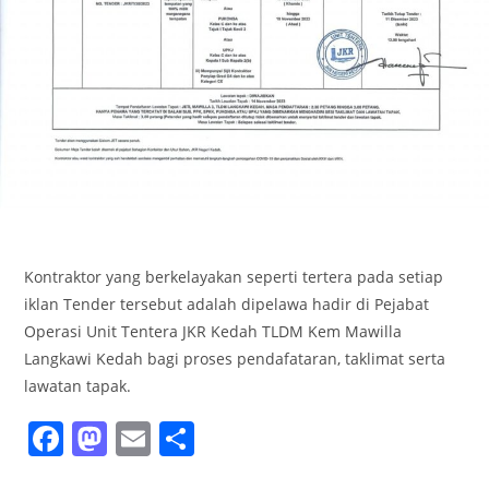
Kontraktor yang berkelayakan seperti tertera pada setiap
iklan Tender tersebut adalah dipelawa hadir di Pejabat
Operasi Unit Tentera JKR Kedah TLDM Kem Mawilla
Langkawi Kedah bagi proses pendafataran, taklimat serta
lawatan tapak.
F
M
E
S
a
a
m
h