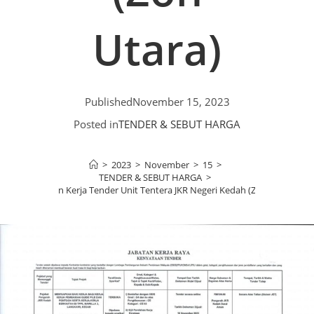
Utara)
Published
November 15, 2023
Posted in
TENDER & SEBUT HARGA
>
2023
>
November
>
15
>
TENDER & SEBUT HARGA
>
Makluman Kerja Tender Unit Tentera JKR Negeri Kedah (Zon Utara)