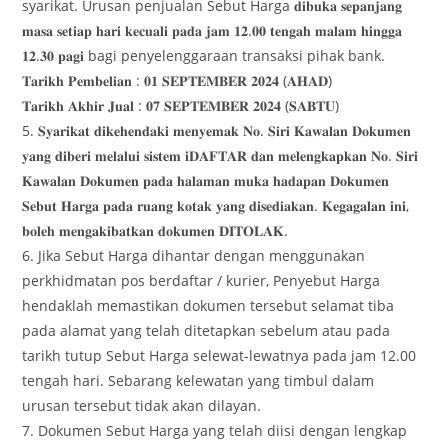
syarikat. Urusan penjualan Sebut Harga 𝐝𝐢𝐛𝐮𝐤𝐚 𝐬𝐞𝐩𝐚𝐧𝐣𝐚𝐧𝐠
𝐦𝐚𝐬𝐚 𝐬𝐞𝐭𝐢𝐚𝐩 𝐡𝐚𝐫𝐢 𝐤𝐞𝐜𝐮𝐚𝐥𝐢 𝐩𝐚𝐝𝐚 𝐣𝐚𝐦 𝟏𝟐.𝟎𝟎 𝐭𝐞𝐧𝐠𝐚𝐡 𝐦𝐚𝐥𝐚𝐦 𝐡𝐢𝐧𝐠𝐠𝐚
𝟏𝟐.𝟑𝟎 𝐩𝐚𝐠𝐢 bagi penyelenggaraan transaksi pihak bank.
𝐓𝐚𝐫𝐢𝐤𝐡 𝐏𝐞𝐦𝐛𝐞𝐥𝐢𝐚𝐧 : 𝟎𝟏 𝐒𝐄𝐏𝐓𝐄𝐌𝐁𝐄𝐑 𝟐𝟎𝟐𝟒 (𝐀𝐇𝐀𝐃)
𝐓𝐚𝐫𝐢𝐤𝐡 𝐀𝐤𝐡𝐢𝐫 𝐉𝐮𝐚𝐥 : 𝟎𝟕 𝐒𝐄𝐏𝐓𝐄𝐌𝐁𝐄𝐑 𝟐𝟎𝟐𝟒 (𝐒𝐀𝐁𝐓𝐔)
5. 𝐒𝐲𝐚𝐫𝐢𝐤𝐚𝐭 𝐝𝐢𝐤𝐞𝐡𝐞𝐧𝐝𝐚𝐤𝐢 𝐦𝐞𝐧𝐲𝐞𝐦𝐚𝐤 𝐍𝐨. 𝐒𝐢𝐫𝐢 𝐊𝐚𝐰𝐚𝐥𝐚𝐧 𝐃𝐨𝐤𝐮𝐦𝐞𝐧
𝐲𝐚𝐧𝐠 𝐝𝐢𝐛𝐞𝐫𝐢 𝐦𝐞𝐥𝐚𝐥𝐮𝐢 𝐬𝐢𝐬𝐭𝐞𝐦 𝐢𝐃𝐀𝐅𝐓𝐀𝐑 𝐝𝐚𝐧 𝐦𝐞𝐥𝐞𝐧𝐠𝐤𝐚𝐩𝐤𝐚𝐧 𝐍𝐨. 𝐒𝐢𝐫𝐢
𝐊𝐚𝐰𝐚𝐥𝐚𝐧 𝐃𝐨𝐤𝐮𝐦𝐞𝐧 𝐩𝐚𝐝𝐚 𝐡𝐚𝐥𝐚𝐦𝐚𝐧 𝐦𝐮𝐤𝐚 𝐡𝐚𝐝𝐚𝐩𝐚𝐧 𝐃𝐨𝐤𝐮𝐦𝐞𝐧
𝐒𝐞𝐛𝐮𝐭 𝐇𝐚𝐫𝐠𝐚 𝐩𝐚𝐝𝐚 𝐫𝐮𝐚𝐧𝐠 𝐤𝐨𝐭𝐚𝐤 𝐲𝐚𝐧𝐠 𝐝𝐢𝐬𝐞𝐝𝐢𝐚𝐤𝐚𝐧. 𝐊𝐞𝐠𝐚𝐠𝐚𝐥𝐚𝐧 𝐢𝐧𝐢,
𝐛𝐨𝐥𝐞𝐡 𝐦𝐞𝐧𝐠𝐚𝐤𝐢𝐛𝐚𝐭𝐤𝐚𝐧 𝐝𝐨𝐤𝐮𝐦𝐞𝐧 𝐃𝐈𝐓𝐎𝐋𝐀𝐊.
6. Jika Sebut Harga dihantar dengan menggunakan
perkhidmatan pos berdaftar / kurier, Penyebut Harga
hendaklah memastikan dokumen tersebut selamat tiba
pada alamat yang telah ditetapkan sebelum atau pada
tarikh tutup Sebut Harga selewat-lewatnya pada jam 12.00
tengah hari. Sebarang kelewatan yang timbul dalam
urusan tersebut tidak akan dilayan.
7. Dokumen Sebut Harga yang telah diisi dengan lengkap