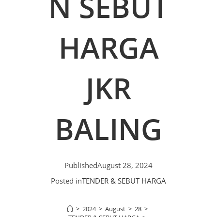
N SEBUT
HARGA
JKR
BALING
Published
August 28, 2024
Posted in
TENDER & SEBUT HARGA
>
2024
>
August
>
28
>