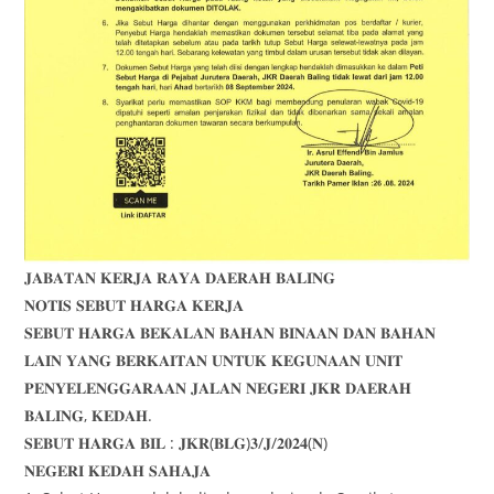
𝐉𝐀𝐁𝐀𝐓𝐀𝐍 𝐊𝐄𝐑𝐉𝐀 𝐑𝐀𝐘𝐀 𝐃𝐀𝐄𝐑𝐀𝐇 𝐁𝐀𝐋𝐈𝐍𝐆
𝐍𝐎𝐓𝐈𝐒 𝐒𝐄𝐁𝐔𝐓 𝐇𝐀𝐑𝐆𝐀 𝐊𝐄𝐑𝐉𝐀
𝐒𝐄𝐁𝐔𝐓 𝐇𝐀𝐑𝐆𝐀 𝐁𝐄𝐊𝐀𝐋𝐀𝐍 𝐁𝐀𝐇𝐀𝐍 𝐁𝐈𝐍𝐀𝐀𝐍 𝐃𝐀𝐍 𝐁𝐀𝐇𝐀𝐍
𝐋𝐀𝐈𝐍 𝐘𝐀𝐍𝐆 𝐁𝐄𝐑𝐊𝐀𝐈𝐓𝐀𝐍 𝐔𝐍𝐓𝐔𝐊 𝐊𝐄𝐆𝐔𝐍𝐀𝐀𝐍 𝐔𝐍𝐈𝐓
𝐏𝐄𝐍𝐘𝐄𝐋𝐄𝐍𝐆𝐆𝐀𝐑𝐀𝐀𝐍 𝐉𝐀𝐋𝐀𝐍 𝐍𝐄𝐆𝐄𝐑𝐈 𝐉𝐊𝐑 𝐃𝐀𝐄𝐑𝐀𝐇
𝐁𝐀𝐋𝐈𝐍𝐆, 𝐊𝐄𝐃𝐀𝐇.
𝐒𝐄𝐁𝐔𝐓 𝐇𝐀𝐑𝐆𝐀 𝐁𝐈𝐋 : 𝐉𝐊𝐑(𝐁𝐋𝐆)𝟑/𝐉/𝟐𝟎𝟐𝟒(𝐍)
𝐍𝐄𝐆𝐄𝐑𝐈 𝐊𝐄𝐃𝐀𝐇 𝐒𝐀𝐇𝐀𝐉𝐀