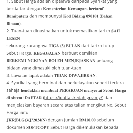
1. Sebut Harga adalah dipelawa daripada Syarikat yang
berdaftar dengan 𝐊𝐞𝐦𝐞𝐧𝐭𝐞𝐫𝐢𝐚𝐧 𝐊𝐞𝐰𝐚𝐧𝐠𝐚𝐧, 𝐛𝐞𝐫𝐭𝐚𝐫𝐚𝐟
𝐁𝐮𝐦𝐢𝐩𝐮𝐭𝐞𝐫𝐚 dan mempunyai 𝐊𝐨𝐝 𝐁𝐢𝐝𝐚𝐧𝐠 𝟎𝟗𝟎𝟏𝟎𝟏 (𝐁𝐚𝐡𝐚𝐧
𝐁𝐢𝐧𝐚𝐚𝐧).
2. Tuan-tuan dinasihatkan untuk memastikan tarikh 𝐒𝐀𝐇
𝐋𝐄𝐒𝐄𝐍
sekurang-kurangnya 𝐓𝐈𝐆𝐀 (𝟑) 𝐁𝐔𝐋𝐀𝐍 dari tarikh tutup
Sebut Harga. 𝐊𝐄𝐆𝐀𝐆𝐀𝐋𝐀𝐍 berbuat demikian
𝐁𝐄𝐑𝐊𝐄𝐌𝐔𝐍𝐆𝐊𝐈𝐍𝐀𝐍 𝐁𝐎𝐋𝐄𝐇 𝐌𝐄𝐍𝐉𝐄𝐉𝐀𝐒𝐊𝐀𝐍 peluang
bidaan yang dimasuki oleh tuan-tuan.
3̶.̶ ̶L̶a̶w̶a̶t̶a̶n̶ ̶t̶a̶p̶a̶k̶ ̶a̶d̶a̶l̶a̶h̶ ̶𝐓̶𝐈̶𝐃̶𝐀̶𝐊̶ ̶𝐃̶𝐈̶𝐖̶𝐀̶𝐉̶𝐈̶𝐁̶𝐊̶𝐀̶𝐍̶.̶
4. Syarikat yang berminat dan berkelayakan seperti tertera
sahaja 𝐡𝐞𝐧𝐝𝐚𝐤𝐥𝐚𝐡 𝐦𝐞𝐦𝐛𝐮𝐚𝐭 𝐏𝐄𝐑𝐀𝐊𝐔𝐀𝐍 𝐦𝐞𝐧𝐲𝐞𝐫𝐭𝐚𝐢 𝐒𝐞𝐛𝐮𝐭 𝐇𝐚𝐫𝐠𝐚
𝐝𝐢 𝐬𝐢𝐬𝐭𝐞𝐦 𝐢𝐃𝐀𝐅𝐓𝐀𝐑 (
https://idaftar.kedah.gov.my/
) dan
menjelaskan bayaran secara atas talian mengikut No. Sebut
Harga iaitu
𝐉𝐊𝐑(𝐁𝐋𝐆)𝟑/𝐉/𝟐𝟎𝟐𝟒(𝐍) dengan jumlah 𝐑𝐌𝟏𝟎.𝟎𝟎 sebelum
dokumen 𝐒𝐎𝐅𝐓𝐂𝐎𝐏𝐘 Sebut Harga dikemukakan kepada