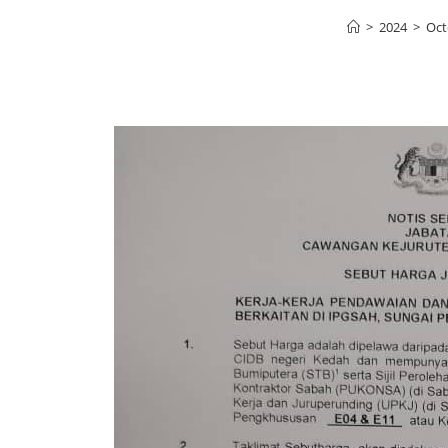
>
2024
>
Oct