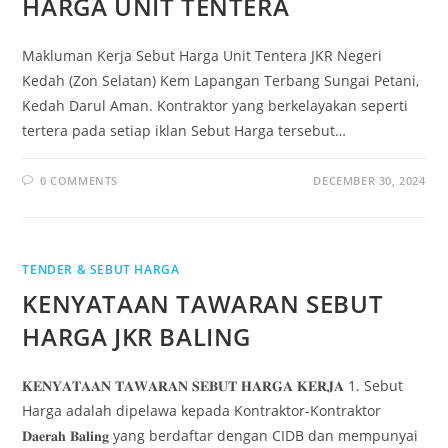
HARGA UNIT TENTERA
Makluman Kerja Sebut Harga Unit Tentera JKR Negeri
Kedah (Zon Selatan) Kem Lapangan Terbang Sungai Petani,
Kedah Darul Aman. Kontraktor yang berkelayakan seperti
tertera pada setiap iklan Sebut Harga tersebut…
0 COMMENTS
DECEMBER 30, 2024
TENDER & SEBUT HARGA
KENYATAAN TAWARAN SEBUT
HARGA JKR BALING
𝐊𝐄𝐍𝐘𝐀𝐓𝐀𝐀𝐍 𝐓𝐀𝐖𝐀𝐑𝐀𝐍 𝐒𝐄𝐁𝐔𝐓 𝐇𝐀𝐑𝐆𝐀 𝐊𝐄𝐑𝐉𝐀 1. Sebut
Harga adalah dipelawa kepada Kontraktor-Kontraktor
𝐃𝐚𝐞𝐫𝐚𝐡 𝐁𝐚𝐥𝐢𝐧𝐠 yang berdaftar dengan CIDB dan mempunyai