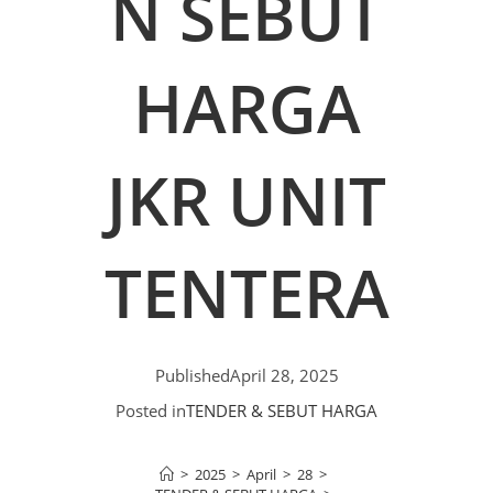
N SEBUT
HARGA
JKR UNIT
TENTERA
Published
April 28, 2025
Posted in
TENDER & SEBUT HARGA
>
2025
>
April
>
28
>